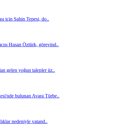
sı için Şahin Tepesi, do..
cısı Hasan Öztürk, görevind..
an gelen yoğun talepler üz..
esi'nde bulunan Avara Türbe..
lıklar nedeniyle vatand..