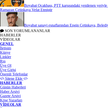
Boyabat Ocakbaşı, PTT karşısındaki yenilenen yeriyle k
Ramazan Çetinkaya Vefat Etmiştir
Boyabat sanayi esnaflarından Engin Çetinkaya, Belediy
SON YORUMLANANLAR
HABERLER
VİDEOLAR
GENEL
İletişim
Künye
Linkler
Rss
Üye Ol
Üye Girişi
Önemli Telefonlar
Sitene Ekle
HABERLER
Günün Haberleri
Haber Arşivi
Gazete Arşivi
Köşe Yazarları
VİDEOLAR