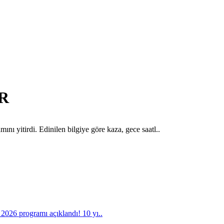
ER
ı yitirdi. Edinilen bilgiye göre kaza, gece saatl..
026 programı açıklandı! 10 yı..