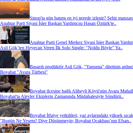
Sinop'ta gün batımı en iyi nerede izlenir? Şehir manzara
Anahtar Parti Siyasi İşler Başkan Yardımcısı Hasan Öztürk'te..
Anahtar Parti Genel Merkez Siyasi İşler Başkan Yardım
Asil Gök’ten Heyecan Veren İlk Solo Single: "Noldu Böyle" Ya..
Başarılı prodüktör Asil Gök, "Yansıma" düetinin ardınd
Boyabat "Avara Türbesi"
Boyabat ilçesine bağlı Alibeyli Köyü'nün Avara Mahall
Boyabat'ta Alevler Ekiplerin Zamanında Müdahalesiyle Söndürü..
Boyabat İtfaiye yetkilileri, yaz aylarındaki yüksek sıcak
"Bugün Ne Yesem? Diye Düşünmeyin; Boyabat Ocakbaşı’nın Efsan..