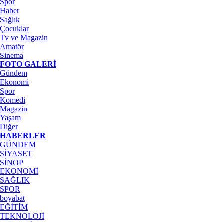
Spor
Haber
Sağlık
Çocuklar
Tv ve Magazin
Amatör
Sinema
FOTO GALERİ
Gündem
Ekonomi
Spor
Komedi
Magazin
Yaşam
Diğer
HABERLER
GÜNDEM
SİYASET
SİNOP
EKONOMİ
SAĞLIK
SPOR
boyabat
EĞİTİM
TEKNOLOJİ