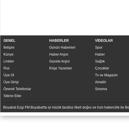
GENEL
HABERLER
VİDEOLAR
İletişim
Günün Haberleri
Spor
Künye
Haber Arşivi
Haber
Linkler
Gazete Arşivi
Sağlık
Rss
Köşe Yazarları
Çocuklar
Üye Ol
Tv ve Magazin
Üye Girişi
Amatör
Önemli Telefonlar
Sinema
Sitene Ekle
Boyabat Ezgi FM Boyabat'ta iyi müzik tarafsız ilkeli doğru ve hızlı habercilik ile
YUKARI