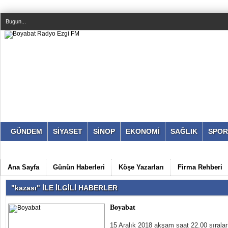
Bugun...
GÜNDEM
SİYASET
SİNOP
EKONOMİ
SAĞLIK
SPOR
Ana Sayfa
Günün Haberleri
Köşe Yazarları
Firma Rehberi
"kazası" İLE İLGİLİ HABERLER
Boyabat
15 Aralık 2018 akşam saat 22.00 sıraları