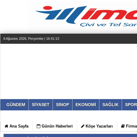
6 Ağustos 2026, Perşembe | 16:41:13
GÜNDEM
SİYASET
SİNOP
EKONOMİ
SAĞLIK
SPOR
Ana Sayfa
Günün Haberleri
Köşe Yazarları
Firma