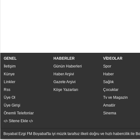
GENEL
HABERLER
VİDEOLAR
İletişim
Günün Haberleri
Spor
Künye
Haber Arşivi
Haber
Linkler
Gazete Arşivi
Sağlık
Rss
Köşe Yazarları
Çocuklar
Üye Ol
Tv ve Magazin
Üye Girişi
Amatör
Önemli Telefonlar
Sinema
Sitene Ekle
Boyabat Ezgi FM Boyabat'ta iyi müzik tarafsız ilkeli doğru ve hızlı habercilik ile