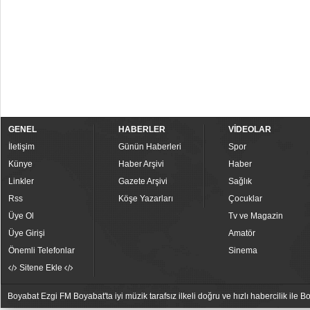
GENEL
HABERLER
VİDEOLAR
İletişim
Günün Haberleri
Spor
Künye
Haber Arşivi
Haber
Linkler
Gazete Arşivi
Sağlık
Rss
Köşe Yazarları
Çocuklar
Üye Ol
Tv ve Magazin
Üye Girişi
Amatör
Önemli Telefonlar
Sinema
Sitene Ekle
Boyabat Ezgi FM Boyabat'ta iyi müzik tarafsız ilkeli doğru ve hızlı habercilik ile