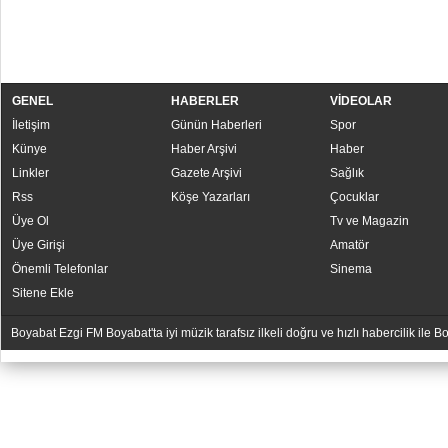
GENEL
HABERLER
VİDEOLAR
İletişim
Günün Haberleri
Spor
Künye
Haber Arşivi
Haber
Linkler
Gazete Arşivi
Sağlık
Rss
Köşe Yazarları
Çocuklar
Üye Ol
Tv ve Magazin
Üye Girişi
Amatör
Önemli Telefonlar
Sinema
Sitene Ekle
Boyabat Ezgi FM Boyabat'ta iyi müzik tarafsız ilkeli doğru ve hızlı habercilik ile
YUKARI