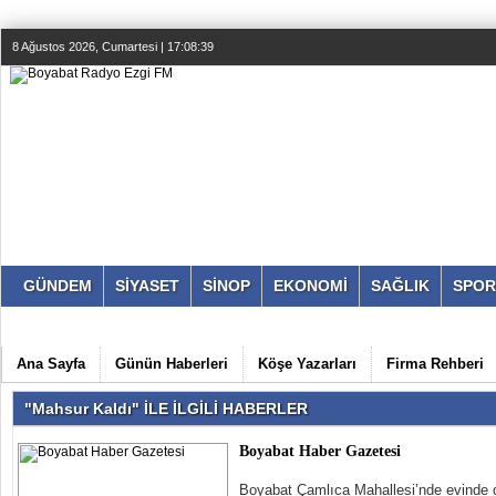
8 Ağustos 2026, Cumartesi | 17:08:39
GÜNDEM
SİYASET
SİNOP
EKONOMİ
SAĞLIK
SPOR
Ana Sayfa
Günün Haberleri
Köşe Yazarları
Firma Rehberi
"Mahsur Kaldı" İLE İLGİLİ HABERLER
Boyabat Haber Gazetesi
Boyabat Çamlıca Mahallesi’nde evinde d