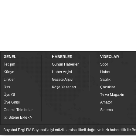
GENEL
HABERLER
VİDEOLAR
İletişim
Günün Haberleri
Spor
Künye
Haber Arşivi
Haber
Linkler
Gazete Arşivi
Sağlık
Rss
Köşe Yazarları
Çocuklar
Üye Ol
Tv ve Magazin
Üye Girişi
Amatör
Önemli Telefonlar
Sinema
Sitene Ekle
Boyabat Ezgi FM Boyabat'ta iyi müzik tarafsız ilkeli doğru ve hızlı habercilik ile