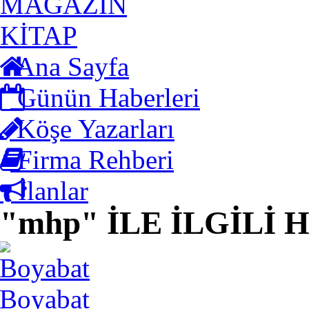
MAGAZİN
KİTAP
Ana Sayfa
Günün Haberleri
Köşe Yazarları
Firma Rehberi
İlanlar
"mhp" İLE İLGİLİ
Boyabat