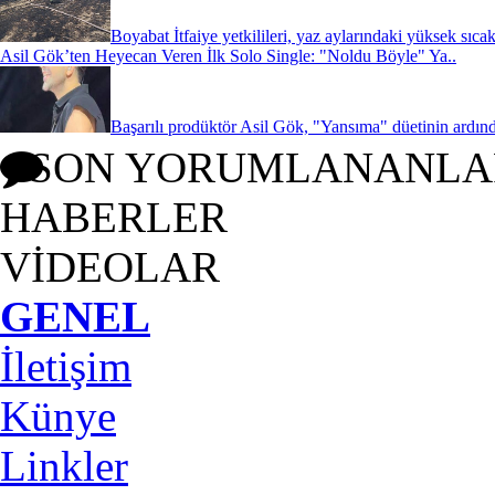
Boyabat İtfaiye yetkilileri, yaz aylarındaki yüksek sıcak
Asil Gök’ten Heyecan Veren İlk Solo Single: "Noldu Böyle" Ya..
Başarılı prodüktör Asil Gök, "Yansıma" düetinin ardınd
SON YORUMLANANLA
HABERLER
VİDEOLAR
GENEL
İletişim
Künye
Linkler