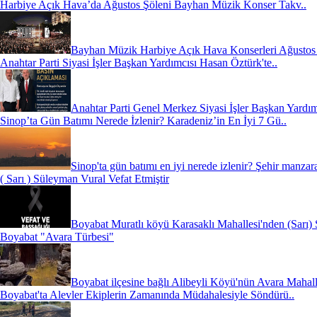
Harbiye Açık Hava’da Ağustos Şöleni Bayhan Müzik Konser Takv..
Bayhan Müzik Harbiye Açık Hava Konserleri Ağustos 2
Anahtar Parti Siyasi İşler Başkan Yardımcısı Hasan Öztürk'te..
Anahtar Parti Genel Merkez Siyasi İşler Başkan Yardım
Sinop’ta Gün Batımı Nerede İzlenir? Karadeniz’in En İyi 7 Gü..
Sinop'ta gün batımı en iyi nerede izlenir? Şehir manzara
( Sarı ) Süleyman Vural Vefat Etmiştir
Boyabat Muratlı köyü Karasaklı Mahallesi'nden (Sarı) 
Boyabat "Avara Türbesi"
Boyabat ilçesine bağlı Alibeyli Köyü'nün Avara Mahall
Boyabat'ta Alevler Ekiplerin Zamanında Müdahalesiyle Söndürü..