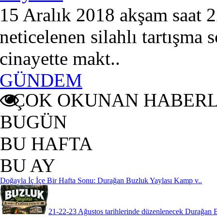
15 Aralık 2018 akşam saat 2
neticelenen silahlı tartışm
cinayette makt..
GÜNDEM
ÇOK OKUNAN HABER
BUGÜN
BU HAFTA
BU AY
Doğayla İç İçe Bir Hafta Sonu: Durağan Buzluk Yaylası Kamp v..
21-22-23 Ağustos tarihlerinde düzenlenecek Durağan 