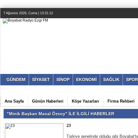
7 Ağustos 2026, Cuma | 13:31:12
GÜNDEM
SİYASET
SİNOP
EKONOMİ
SAĞLIK
SPOR
Ana Sayfa
Günün Haberleri
Köşe Yazarları
Firma Rehberi
"Minik Başkan Masal Özsoy" İLE İLGİLİ HABERLER
23
Türkiye genelinde olduğu gibi Boyabat'