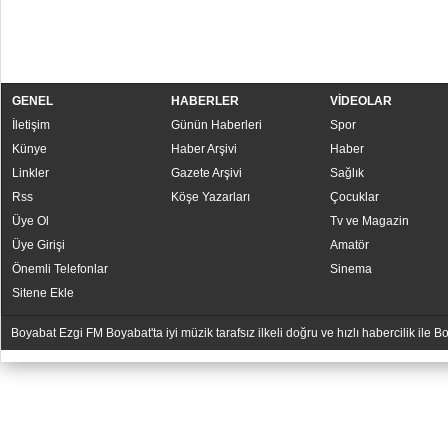
GENEL
HABERLER
VİDEOLAR
İletişim
Günün Haberleri
Spor
Künye
Haber Arşivi
Haber
Linkler
Gazete Arşivi
Sağlık
Rss
Köşe Yazarları
Çocuklar
Üye Ol
Tv ve Magazin
Üye Girişi
Amatör
Önemli Telefonlar
Sinema
Sitene Ekle
Boyabat Ezgi FM Boyabat'ta iyi müzik tarafsız ilkeli doğru ve hızlı habercilik ile
YUKARI