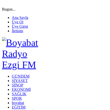
Bugun...
Ana Sayfa
Üye Ol
Üye Girişi
İletisim
GÜNDEM
SİYASET
SİNOP
EKONOMİ
SAĞLIK
SPOR
boyabat
EĞİTİM