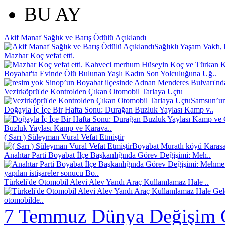
BU AY
Akif Manaf Sağlık ve Barış Ödülü Açıklandı
Sağlıklı Yaşam Vakfı, 
Mazhar Koç vefat etti.
Kahveci merhum Hüseyin Koç ve Türkan Koç
Boyabat'ta Evinde Ölü Bulunan Yaşlı Kadın Son Yolculuğuna Uğ..
Sinop’un Boyabat ilçesinde Adnan Menderes Bulvarı'nd
Vezirköprü'de Kontrolden Çıkan Otomobil Tarlaya Uçtu
Samsun’un 
Doğayla İç İçe Bir Hafta Sonu: Durağan Buzluk Yaylası Kamp v..
Buzluk Yaylası Kamp ve Karava..
( Sarı ) Süleyman Vural Vefat Etmiştir
Boyabat Muratlı köyü Karasak
Anahtar Parti Boyabat İlçe Başkanlığında Görev Değişimi: Meh..
yapılan istişareler sonucu Bo..
Türkeli'de Otomobil Alevi Alev Yandı Araç Kullanılamaz Hale ..
otomobilde..
7 Temmuz Dünya Değişim 