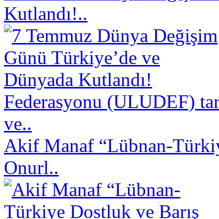
Kutlandı!..
Federasyonu (ULUDEF) taraf
ve..
Akif Manaf “Lübnan-Türkiy
Onurl..