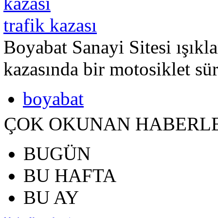
trafik kazası
Boyabat Sanayi Sitesi ışıkl
kazasında bir motosiklet sü
boyabat
ÇOK OKUNAN HABERL
BUGÜN
BU HAFTA
BU AY