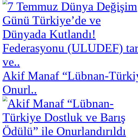
Federasyonu (ULUDEF) taraf
ve..
Akif Manaf “Lübnan-Türkiy
Onurl..