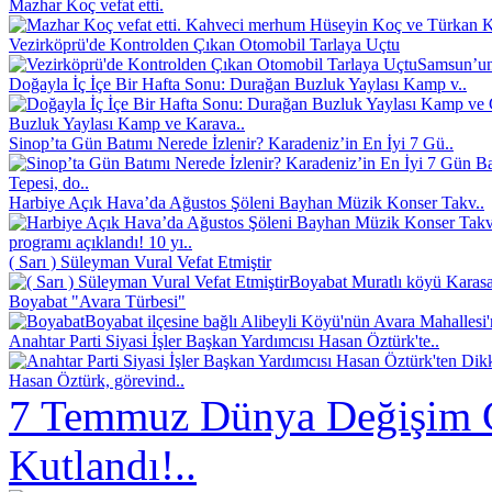
Mazhar Koç vefat etti.
Kahveci merhum Hüseyin Koç ve Türkan Koç
Vezirköprü'de Kontrolden Çıkan Otomobil Tarlaya Uçtu
Samsun’un 
Doğayla İç İçe Bir Hafta Sonu: Durağan Buzluk Yaylası Kamp v..
Buzluk Yaylası Kamp ve Karava..
Sinop’ta Gün Batımı Nerede İzlenir? Karadeniz’in En İyi 7 Gü..
Tepesi, do..
Harbiye Açık Hava’da Ağustos Şöleni Bayhan Müzik Konser Takv..
programı açıklandı! 10 yı..
( Sarı ) Süleyman Vural Vefat Etmiştir
Boyabat Muratlı köyü Karasak
Boyabat "Avara Türbesi"
Boyabat ilçesine bağlı Alibeyli Köyü'nün Avara Mahallesi
Anahtar Parti Siyasi İşler Başkan Yardımcısı Hasan Öztürk'te..
Hasan Öztürk, görevind..
7 Temmuz Dünya Değişim 
Kutlandı!..