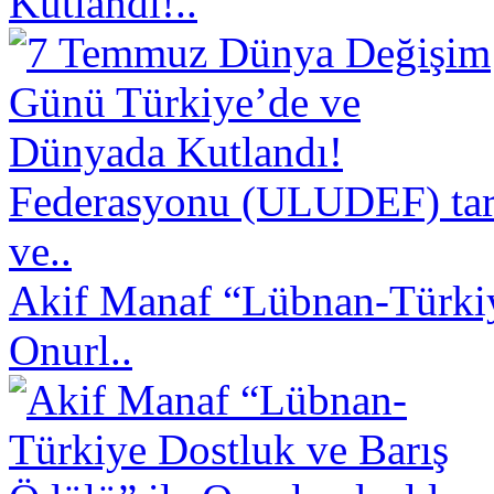
Kutlandı!..
Federasyonu (ULUDEF) taraf
ve..
Akif Manaf “Lübnan-Türkiy
Onurl..