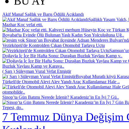
BU AY
Akif Manaf Sağlık ve Barış Ödülü Açıklandı
Sağlıklı Yaşam Vakfı, 
Mazhar Koç vefat etti.
Kahveci merhum Hüseyin Koç ve Türkan Koç
Boyabat'ta Evinde Ölü Bulunan Yaşlı Kadın Son Yolculuğuna Uğ..
Sinop’un Boyabat ilçesinde Adnan Menderes Bulvarı'nd
Vezirköprü'de Kontrolden Çıkan Otomobil Tarlaya Uçtu
Samsun’un 
Doğayla İç İçe Bir Hafta Sonu: Durağan Buzluk Yaylası Kamp v..
Buzluk Yaylası Kamp ve Karava..
( Sarı ) Süleyman Vural Vefat Etmiştir
Boyabat Muratlı köyü Karasak
Türkeli'de Otomobil Alevi Alev Yandı Araç Kullanılamaz Hale ..
otomobilde..
Sinop’ta Gün Batımı Nerede İzlenir? Karadeniz’in En İyi 7 Gü..
Tepesi, do..
7 Temmuz Dünya Değişim 