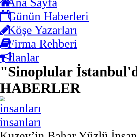
Ana Sayfa
Günün Haberleri
Köşe Yazarları
Firma Rehberi
İlanlar
"Sinoplular İstanbul
HABERLER
insanları
Kuzey’in Bahar Yüzlü İnsanl