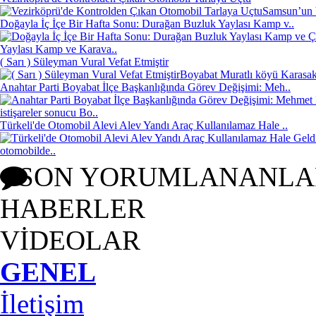
Samsun’un V
Doğayla İç İçe Bir Hafta Sonu: Durağan Buzluk Yaylası Kamp v..
Yaylası Kamp ve Karava..
( Sarı ) Süleyman Vural Vefat Etmiştir
Boyabat Muratlı köyü Karasakl
Anahtar Parti Boyabat İlçe Başkanlığında Görev Değişimi: Meh..
istişareler sonucu Bo..
Türkeli'de Otomobil Alevi Alev Yandı Araç Kullanılamaz Hale ..
otomobilde..
SON YORUMLANANLA
HABERLER
VİDEOLAR
GENEL
İletişim