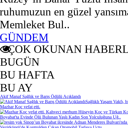
ruhumuzun en güzel yansımas
Memleket Bul..
GÜNDEM
ÇOK OKUNAN HABER
BUGÜN
BU HAFTA
BU AY
Akif Manaf Sağlık ve Barış Ödülü Açıklandı
Sağlıklı Yaşam Vakfı, b
Mazhar Koç vefat etti.
Kahveci merhum Hüseyin Koç ve Türkan Koç'
Boyabat'ta Evinde Ölü Bulunan Yaşlı Kadın Son Yolculuğuna Uğ..
Sinop’un Boyabat ilçesinde Adnan Menderes Bulvarı'nda 
Vezirköprü'de Kontrolden Çıkan Otomobil Tarlaya Uçtu