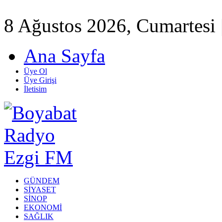
8 Ağustos 2026, Cumartesi 
Ana Sayfa
Üye Ol
Üye Girişi
İletisim
GÜNDEM
SİYASET
SİNOP
EKONOMİ
SAĞLIK