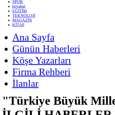
SPOR
boyabat
EĞİTİM
TEKNOLOJİ
MAGAZİN
KİTAP
Ana Sayfa
Günün Haberleri
Köşe Yazarları
Firma Rehberi
İlanlar
"Türkiye Büyük Millet
İLGİLİ HABERLER