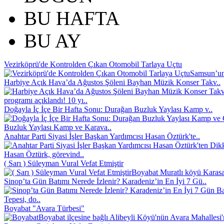
BU HAFTA
BU AY
Vezirköprü'de Kontrolden Çıkan Otomobil Tarlaya Uçtu
Samsun’un 
Harbiye Açık Hava’da Ağustos Şöleni Bayhan Müzik Konser Takv..
programı açıklandı! 10 yı..
Doğayla İç İçe Bir Hafta Sonu: Durağan Buzluk Yaylası Kamp v..
Buzluk Yaylası Kamp ve Karava..
Anahtar Parti Siyasi İşler Başkan Yardımcısı Hasan Öztürk'te..
Hasan Öztürk, görevind..
( Sarı ) Süleyman Vural Vefat Etmiştir
Boyabat Muratlı köyü Karasak
Sinop’ta Gün Batımı Nerede İzlenir? Karadeniz’in En İyi 7 Gü..
Tepesi, do..
Boyabat "Avara Türbesi"
Boyabat ilçesine bağlı Alibeyli Köyü'nün Avara Mahallesi