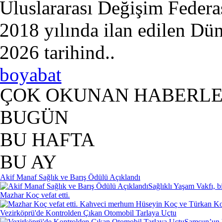
Uluslararası Değişim Fede
2018 yılında ilan edilen D
2026 tarihind..
boyabat
ÇOK OKUNAN HABERL
BUGÜN
BU HAFTA
BU AY
Akif Manaf Sağlık ve Barış Ödülü Açıklandı
Sağlıklı Yaşam Vakfı, b
Mazhar Koç vefat etti.
Kahveci merhum Hüseyin Koç ve Türkan Koç'
Vezirköprü'de Kontrolden Çıkan Otomobil Tarlaya Uçtu
Samsun’un V