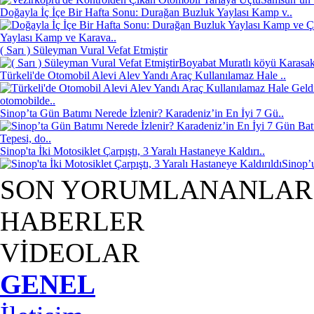
Doğayla İç İçe Bir Hafta Sonu: Durağan Buzluk Yaylası Kamp v..
Yaylası Kamp ve Karava..
( Sarı ) Süleyman Vural Vefat Etmiştir
Boyabat Muratlı köyü Karasakl
Türkeli'de Otomobil Alevi Alev Yandı Araç Kullanılamaz Hale ..
otomobilde..
Sinop’ta Gün Batımı Nerede İzlenir? Karadeniz’in En İyi 7 Gü..
Tepesi, do..
Sinop'ta İki Motosiklet Çarpıştı, 3 Yaralı Hastaneye Kaldırı..
Sinop’u
SON YORUMLANANLAR
HABERLER
VİDEOLAR
GENEL