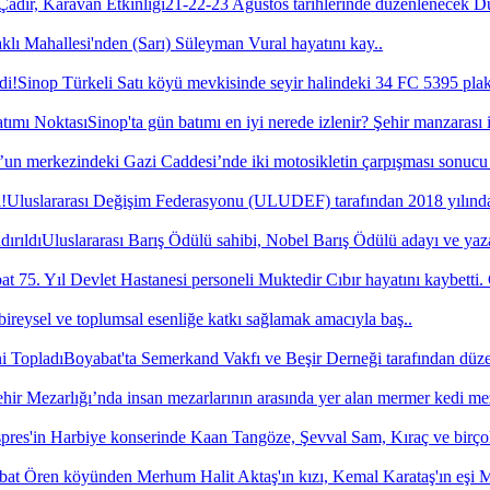
21-22-23 Ağustos tarihlerinde düzenlenecek 
lı Mahallesi'nden (Sarı) Süleyman Vural hayatını kay..
Sinop Türkeli Satı köyü mevkisinde seyir halindeki 34 FC 5395 plak
Sinop'ta gün batımı en iyi nerede izlenir? Şehir manzarası 
’un merkezindeki Gazi Caddesi’nde iki motosikletin çarpışması sonucu t
Uluslararası Değişim Federasyonu (ULUDEF) tarafından 2018 yılında 
Uluslararası Barış Ödülü sahibi, Nobel Barış Ödülü adayı ve yaza
t 75. Yıl Devlet Hastanesi personeli Muktedir Cıbır hayatını kaybetti.
bireysel ve toplumsal esenliğe katkı sağlamak amacıyla baş..
Boyabat'ta Semerkand Vakfı ve Beşir Derneği tarafından düze
hir Mezarlığı’nda insan mezarlarının arasında yer alan mermer kedi me
pres'in Harbiye konserinde Kaan Tangöze, Şevval Sam, Kıraç ve birço
at Ören köyünden Merhum Halit Aktaş'ın kızı, Kemal Karataş'ın eşi Mü