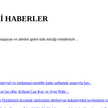
GİLİ HABERLER
şlayan ve aileden gelen türk müziği esintileriyle ..
bireysel ve toplumsal esenliğe katkı sağlamak amacıyla baş..
'un oğlu, Köksal Can Koç ve Ayşe Pelin ..
Vezirköprü ilçesinde sürücünün direksiyon hakimiyetini kaybetmesi s