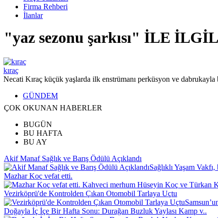
Firma Rehberi
İlanlar
"yaz sezonu şarkısı" İLE İL
kıraç
Necati Kıraç küçük yaşlarda ilk enstrümanı perküsyon ve dabrukayla ba
GÜNDEM
ÇOK OKUNAN HABERLER
BUGÜN
BU HAFTA
BU AY
Akif Manaf Sağlık ve Barış Ödülü Açıklandı
Sağlıklı Yaşam Vakfı, 
Mazhar Koç vefat etti.
Kahveci merhum Hüseyin Koç ve Türkan Koç
Vezirköprü'de Kontrolden Çıkan Otomobil Tarlaya Uçtu
Samsun’un 
Doğayla İç İçe Bir Hafta Sonu: Durağan Buzluk Yaylası Kamp v..