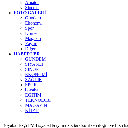
Amatör
Sinema
FOTO GALERİ
Gündem
Ekonomi
Spor
Komedi
Magazin
Yaşam
Diğer
HABERLER
GÜNDEM
SİYASET
SİNOP
EKONOMİ
SAĞLIK
SPOR
boyabat
EĞİTİM
TEKNOLOJİ
MAGAZİN
KİTAP
Boyabat Ezgi FM Boyabat'ta iyi müzik tarafsız ilkeli doğru ve hızlı h