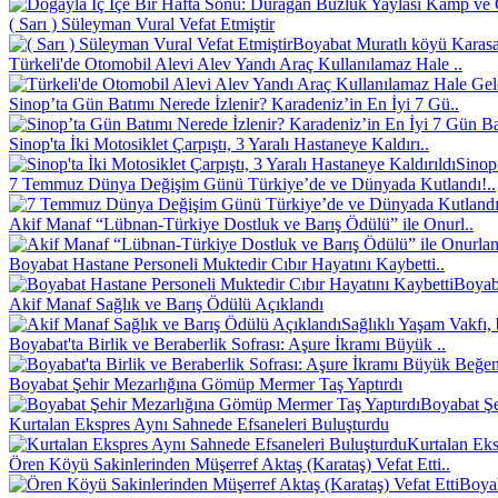
( Sarı ) Süleyman Vural Vefat Etmiştir
Boyabat Muratlı köyü Karasak
Türkeli'de Otomobil Alevi Alev Yandı Araç Kullanılamaz Hale ..
Sinop’ta Gün Batımı Nerede İzlenir? Karadeniz’in En İyi 7 Gü..
Sinop'ta İki Motosiklet Çarpıştı, 3 Yaralı Hastaneye Kaldırı..
Sinop
7 Temmuz Dünya Değişim Günü Türkiye’de ve Dünyada Kutlandı!..
Akif Manaf “Lübnan-Türkiye Dostluk ve Barış Ödülü” ile Onurl..
Boyabat Hastane Personeli Muktedir Cıbır Hayatını Kaybetti..
Boyaba
Akif Manaf Sağlık ve Barış Ödülü Açıklandı
Sağlıklı Yaşam Vakfı, 
Boyabat'ta Birlik ve Beraberlik Sofrası: Aşure İkramı Büyük ..
Boyabat Şehir Mezarlığına Gömüp Mermer Taş Yaptırdı
Boyabat Şe
Kurtalan Ekspres Aynı Sahnede Efsaneleri Buluşturdu
Kurtalan Eks
Ören Köyü Sakinlerinden Müşerref Aktaş (Karataş) Vefat Etti..
Boyab