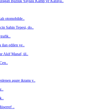
Durağan Buzluk Yaylası Kamp ve Karava..
alı otomobilde..
için Şahin Tepesi, do..
rafik..
ilan edilen ve..
r Akif Manaf, ül..
 Cen..
nlenen aşure ikramı v..
z..
k..
şerref ..