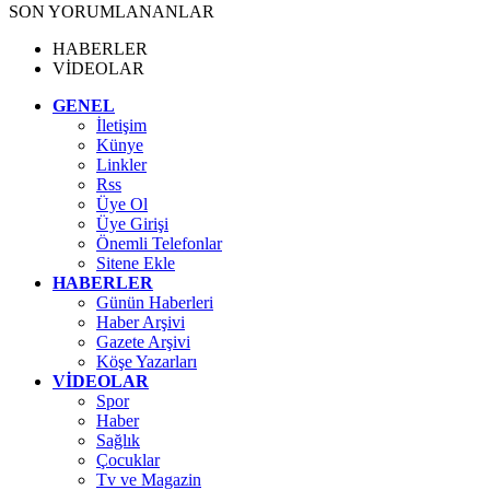
SON YORUMLANANLAR
HABERLER
VİDEOLAR
GENEL
İletişim
Künye
Linkler
Rss
Üye Ol
Üye Girişi
Önemli Telefonlar
Sitene Ekle
HABERLER
Günün Haberleri
Haber Arşivi
Gazete Arşivi
Köşe Yazarları
VİDEOLAR
Spor
Haber
Sağlık
Çocuklar
Tv ve Magazin