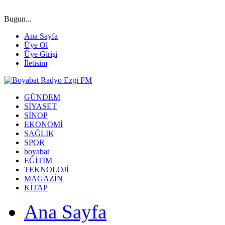
Bugun...
Ana Sayfa
Üye Ol
Üye Girişi
İletisim
GÜNDEM
SİYASET
SİNOP
EKONOMİ
SAĞLIK
SPOR
boyabat
EĞİTİM
TEKNOLOJİ
MAGAZİN
KİTAP
Ana Sayfa