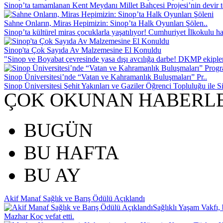
Sinop’ta tamamlanan Kent Meydanı Millet Bahçesi Projesi’nin devir tes
Sahne Onların, Miras Hepimizin: Sinop’ta Halk Oyunları Şölen..
Sinop’ta kültürel miras çocuklarla yaşatılıyor! Cumhuriyet İlkokulu ha
Sinop'ta Çok Sayıda Av Malzemesine El Konuldu
"Sinop ve Boyabat çevresinde yasa dışı avcılığa darbe! DKMP ekiple
Sinop Üniversitesi’nde “Vatan ve Kahramanlık Buluşmaları” Pr..
Sinop Üniversitesi Şehit Yakınları ve Gaziler Öğrenci Topluluğu ile Si
ÇOK OKUNAN HABERL
BUGÜN
BU HAFTA
BU AY
Akif Manaf Sağlık ve Barış Ödülü Açıklandı
Sağlıklı Yaşam Vakfı, 
Mazhar Koç vefat etti.