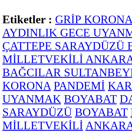
Etiketler :
GRİP
KORON
AYDINLIK
GECE
UYAN
ÇATTEPE
SARAYDÜZÜ
MİLLETVEKİLİ
ANKAR
BAĞCILAR
SULTANBEY
KORONA
PANDEMİ
KAR
UYANMAK
BOYABAT
D
SARAYDÜZÜ
BOYABAT
MİLLETVEKİLİ
ANKAR