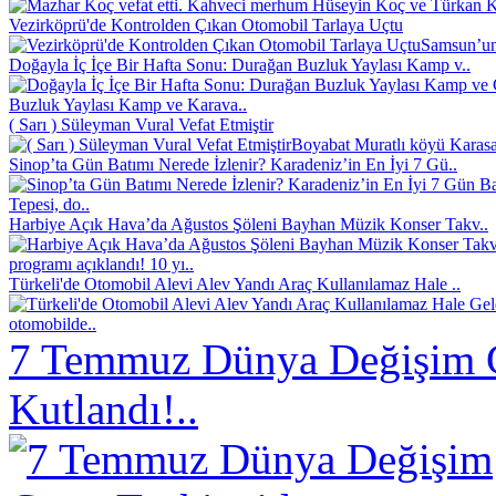
Kahveci merhum Hüseyin Koç ve Türkan Koç
Vezirköprü'de Kontrolden Çıkan Otomobil Tarlaya Uçtu
Samsun’un 
Doğayla İç İçe Bir Hafta Sonu: Durağan Buzluk Yaylası Kamp v..
Buzluk Yaylası Kamp ve Karava..
( Sarı ) Süleyman Vural Vefat Etmiştir
Boyabat Muratlı köyü Karasak
Sinop’ta Gün Batımı Nerede İzlenir? Karadeniz’in En İyi 7 Gü..
Tepesi, do..
Harbiye Açık Hava’da Ağustos Şöleni Bayhan Müzik Konser Takv..
programı açıklandı! 10 yı..
Türkeli'de Otomobil Alevi Alev Yandı Araç Kullanılamaz Hale ..
otomobilde..
7 Temmuz Dünya Değişim 
Kutlandı!..