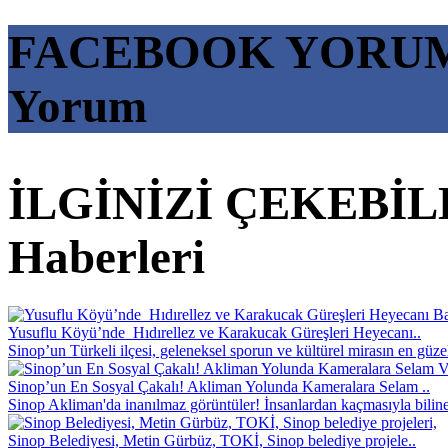
FACEBOOK YORU
Yorum
İLGİNİZİ ÇEKEBİ
Haberleri
Yusuflu Köyü’nde Hıdırellez ve Karakucak Güreşleri Heyecanı..
Sinop’un Türkeli ilçesi, geleneksel sporun ve kültürel mirasın en güze
Sinop’un En Sosyal Çakalı! Akliman Yolunda Kameralara Selam ..
Sinop Akliman'da inanılmaz görüntüler! İnsanlardan kaçmasıyla bilin
Sinop Belediyesi, Metin Gürbüz, TOKİ, Sinop belediye projele..