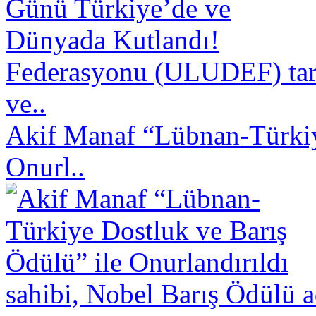
Federasyonu (ULUDEF) taraf
ve..
Akif Manaf “Lübnan-Türkiy
Onurl..
sahibi, Nobel Barış Ödülü a