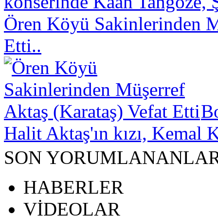
konserinde Kaan Tangöze, Ş
Ören Köyü Sakinlerinden Mü
Etti..
B
Halit Aktaş'ın kızı, Kemal K
SON YORUMLANANLA
HABERLER
VİDEOLAR