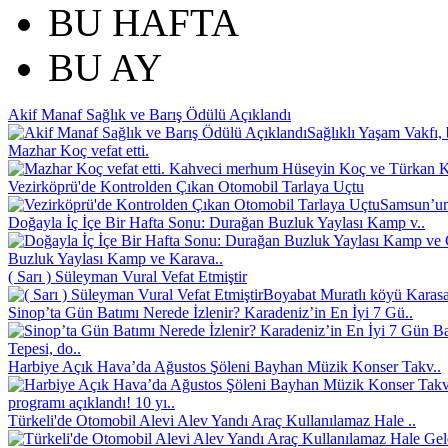
BU HAFTA
BU AY
Akif Manaf Sağlık ve Barış Ödülü Açıklandı
Sağlıklı Yaşam Vakfı, 
Mazhar Koç vefat etti.
Kahveci merhum Hüseyin Koç ve Türkan Koç
Vezirköprü'de Kontrolden Çıkan Otomobil Tarlaya Uçtu
Samsun’un 
Doğayla İç İçe Bir Hafta Sonu: Durağan Buzluk Yaylası Kamp v..
Buzluk Yaylası Kamp ve Karava..
( Sarı ) Süleyman Vural Vefat Etmiştir
Boyabat Muratlı köyü Karasak
Sinop’ta Gün Batımı Nerede İzlenir? Karadeniz’in En İyi 7 Gü..
Tepesi, do..
Harbiye Açık Hava’da Ağustos Şöleni Bayhan Müzik Konser Takv..
programı açıklandı! 10 yı..
Türkeli'de Otomobil Alevi Alev Yandı Araç Kullanılamaz Hale ..