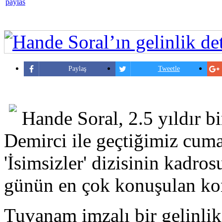
Paylaş
Tweetle
Hande Soral, 2.5 yıldır b
Demirci ile geçtiğimiz cuma
'İsimsizler' dizisinin kadros
günün en çok konuşulan ko
Tuvanam imzalı bir gelinli