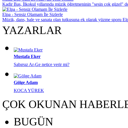
Kadir Baş, İlkokul yıllarında müzik öğretmeninin "sesin çok güzel" de
Elpa - Sensiz Olamam İle Sizlerle
Müzik, dans, bale ve sanata olan tutkusuna ek olarak yüzme sporu Elp
YAZARLAR
Mustafa Eker
Sabırsız Ar-Ge netice verir mi?
Gölge Adam
KOCA YÜREK
ÇOK OKUNAN HABERL
BUGÜN