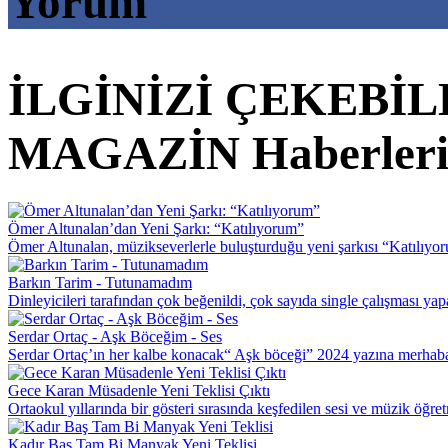
Yorum
İLGİNİZİ ÇEKEBİ
MAGAZİN Haberler
Ömer Altunalan’dan Yeni Şarkı: “Katılıyorum”
Ömer Altunalan, müzikseverlerle buluşturduğu yeni şarkısı “Katılıyor
Barkın Tarim - Tutunamadım
Dinleyicileri tarafından çok beğenildi, çok sayıda single çalışması yap
Serdar Ortaç - Aşk Böceğim - Ses
Serdar Ortaç’ın her kalbe konacak“ Aşk böceği” 2024 yazına merhab
Gece Karan Müsadenle Yeni Teklisi Çıktı
Ortaokul yıllarında bir gösteri sırasında keşfedilen sesi ve müzik öğre
Kadır Baş Tam Bi Manyak Yeni Teklisi