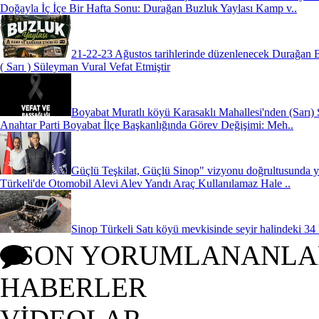
Doğayla İç İçe Bir Hafta Sonu: Durağan Buzluk Yaylası Kamp v..
21-22-23 Ağustos tarihlerinde düzenlenecek Durağan 
( Sarı ) Süleyman Vural Vefat Etmiştir
Boyabat Muratlı köyü Karasaklı Mahallesi'nden (Sarı) 
Anahtar Parti Boyabat İlçe Başkanlığında Görev Değişimi: Meh..
Güçlü Teşkilat, Güçlü Sinop" vizyonu doğrultusunda ya
Türkeli'de Otomobil Alevi Alev Yandı Araç Kullanılamaz Hale ..
Sinop Türkeli Satı köyü mevkisinde seyir halindeki 34
SON YORUMLANANLA
HABERLER