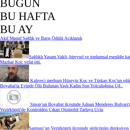
BUGÜN
BU HAFTA
BU AY
Akif Manaf Sağlık ve Barış Ödülü Açıklandı
Sağlıklı Yaşam Vakfı, bireysel ve toplumsal esenliğe ka
Mazhar Koç vefat etti.
Kahveci merhum Hüseyin Koç ve Türkan Koç'un oğlu,
Boyabat'ta Evinde Ölü Bulunan Yaşlı Kadın Son Yolculuğuna Uğ..
Sinop’un Boyabat ilçesinde Adnan Menderes Bulvarı'
Vezirköprü'de Kontrolden Çıkan Otomobil Tarlaya Uçtu
Samsun’un Vezirköprü ilçesinde sürücünün direksiyon 