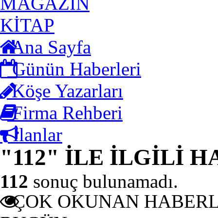
MAGAZİN
KİTAP
Ana Sayfa
Günün Haberleri
Köşe Yazarları
Firma Rehberi
İlanlar
"112" İLE İLGİLİ 
112
sonuç bulunamadı.
ÇOK OKUNAN HABER