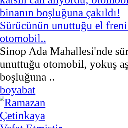
Sürücünün unuttuğu el freni 
otomobil..
Sinop Ada Mahallesi'nde sü
unuttuğu otomobil, yokuş aş
boşluğuna ..
boyabat