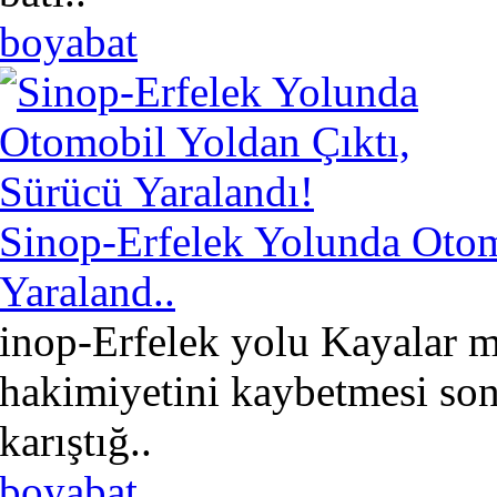
boyabat
Sinop-Erfelek Yolunda Otom
Yaraland..
inop-Erfelek yolu Kayalar 
hakimiyetini kaybetmesi so
karıştığ..
boyabat