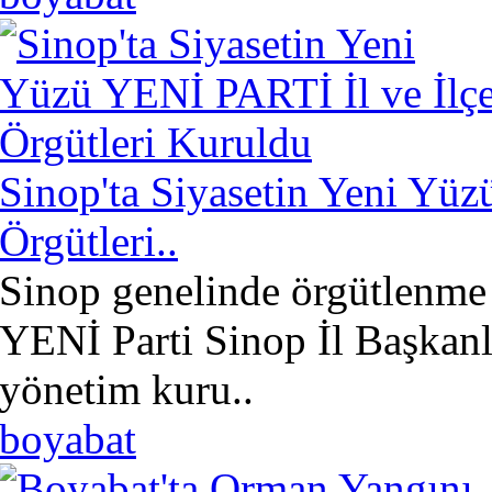
Sinop'ta Siyasetin Yeni Yüz
Örgütleri..
Sinop genelinde örgütlenme 
YENİ Parti Sinop İl Başkan
yönetim kuru..
boyabat