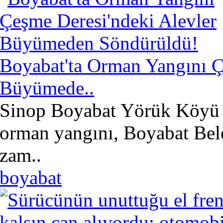
Boyabat'ta Orman Yangını Ç
Büyümede..
Sinop Boyabat Yörük Köyü 
orman yangını, Boyabat Beled
zam..
boyabat