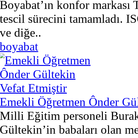
Boyabat’ın konfor markası 
tescil sürecini tamamladı. 
ve diğe..
boyabat
Emekli Öğretmen Ônder Gült
Milli Eğitim personeli Bur
Gültekin’in babaları olan 