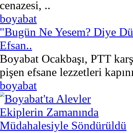
cenazesi, ..
boyabat
"Bugün Ne Yesem? Diye Dü
Efsan..
Boyabat Ocakbaşı, PTT karşı
pişen efsane lezzetleri kapın
boyabat