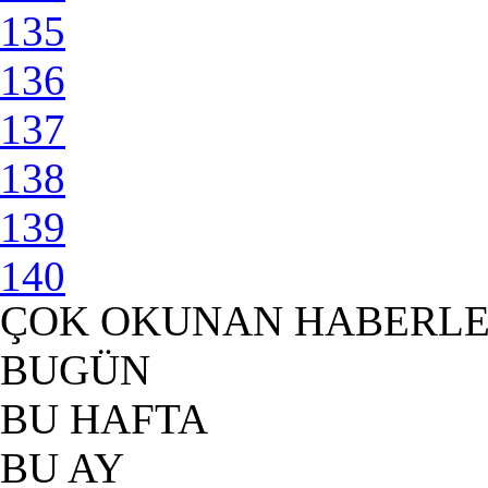
135
136
137
138
139
140
ÇOK OKUNAN HABERL
BUGÜN
BU HAFTA
BU AY