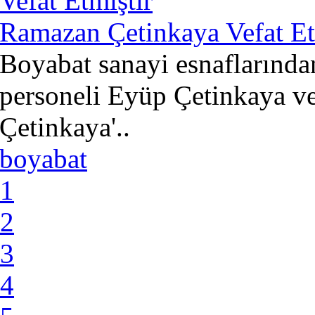
Ramazan Çetinkaya Vefat Et
Boyabat sanayi esnaflarında
personeli Eyüp Çetinkaya ve
Çetinkaya'..
boyabat
1
2
3
4