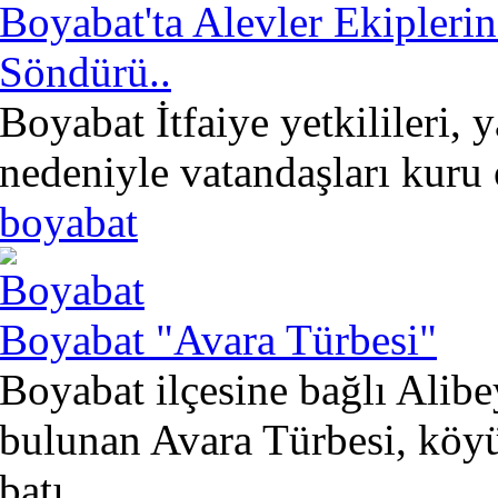
Boyabat'ta Alevler Ekipler
Söndürü..
Boyabat İtfaiye yetkilileri, 
nedeniyle vatandaşları kuru 
boyabat
Boyabat "Avara Türbesi"
Boyabat ilçesine bağlı Alib
bulunan Avara Türbesi, köy
batı..