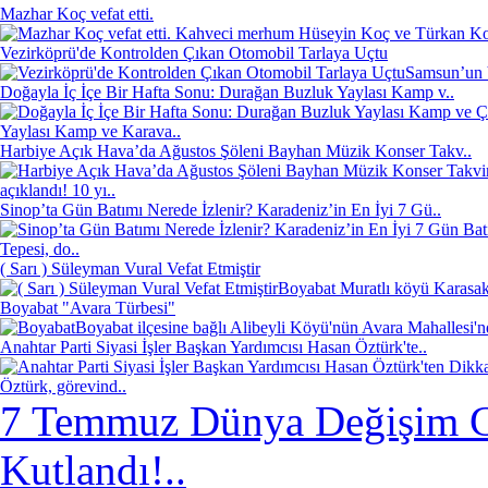
Mazhar Koç vefat etti.
Kahveci merhum Hüseyin Koç ve Türkan Koç'
Vezirköprü'de Kontrolden Çıkan Otomobil Tarlaya Uçtu
Samsun’un V
Doğayla İç İçe Bir Hafta Sonu: Durağan Buzluk Yaylası Kamp v..
Yaylası Kamp ve Karava..
Harbiye Açık Hava’da Ağustos Şöleni Bayhan Müzik Konser Takv..
açıklandı! 10 yı..
Sinop’ta Gün Batımı Nerede İzlenir? Karadeniz’in En İyi 7 Gü..
Tepesi, do..
( Sarı ) Süleyman Vural Vefat Etmiştir
Boyabat Muratlı köyü Karasakl
Boyabat "Avara Türbesi"
Boyabat ilçesine bağlı Alibeyli Köyü'nün Avara Mahallesi'
Anahtar Parti Siyasi İşler Başkan Yardımcısı Hasan Öztürk'te..
Öztürk, görevind..
7 Temmuz Dünya Değişim G
Kutlandı!..