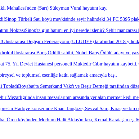
lı Mahallesi'nden (Sarı) Süleyman Vural hayatını kay..
Sinop Türkeli Satı köyü mevkisinde seyir halindeki 34 FC 5395 plak
Sinop'ta gün batımı en iyi nerede izlenir? Şehir manzarası 
Uluslararası Değişim Federasyonu (ULUDEF) tarafından 2018 yılında 
Uluslararası Barış Ödülü sahibi, Nobel Barış Ödülü adayı ve yaza
t 75. Yıl Devlet Hastanesi personeli Muktedir Cıbır hayatını kaybetti.
bireysel ve toplumsal esenliğe katkı sağlamak amacıyla baş..
Boyabat'ta Semerkand Vakfı ve Beşir Derneği tarafından düze
hir Mezarlığı’nda insan mezarlarının arasında yer alan mermer kedi me
pres'in Harbiye konserinde Kaan Tangöze, Şevval Sam, Kıraç ve birço
at Ören köyünden Merhum Halit Aktaş'ın kızı, Kemal Karataş'ın eşi Mü