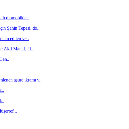
alı otomobilde..
için Şahin Tepesi, do..
ilan edilen ve..
r Akif Manaf, ül..
 Cen..
nlenen aşure ikramı v..
z..
k..
şerref ..