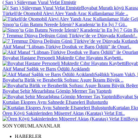
( Sarı ) Süleyman Vural Vefat Etmiştir
Boyabat Muratlı köyü Karasak
Türkeli'de Otomobil Alevi Alev Yandı Araç Kullanılamaz Hale ..
Sinop’ta Gün Batımı Nerede İzlenir? Karadeniz’in En İyi 7 Gü..
7 Temmuz Dünya Değişim Günü Türkiye’de ve Dünyada Kutlandı!..
Akif Manaf “Lübnan-Türkiye Dostluk ve Barış Ödülü” ile Onurl..
Boyabat Hastane Personeli Muktedir Cıbır Hayatını Kaybetti..
Boyaba
Akif Manaf Sağlık ve Barış Ödülü Açıklandı
Sağlıklı Yaşam Vakfı, 
Boyabat'ta Birlik ve Beraberlik Sofrası: Aşure İkramı Büyük ..
Boyabat Şehir Mezarlığına Gömüp Mermer Taş Yaptırdı
Boyabat Şe
Kurtalan Ekspres Aynı Sahnede Efsaneleri Buluşturdu
Kurtalan Eks
Ören Köyü Sakinlerinden Müşerref Aktaş (Karataş) Vefat Etti..
Boyab
SON YORUMLANANLAR
HABERLER