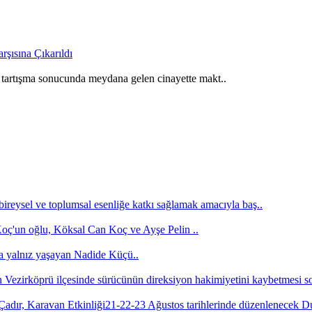
ı tartışma sonucunda meydana gelen cinayette makt..
bireysel ve toplumsal esenliğe katkı sağlamak amacıyla baş..
'un oğlu, Köksal Can Koç ve Ayşe Pelin ..
a yalnız yaşayan Nadide Küçü..
Vezirköprü ilçesinde sürücünün direksiyon hakimiyetini kaybetmesi s
21-22-23 Ağustos tarihlerinde düzenlenecek 