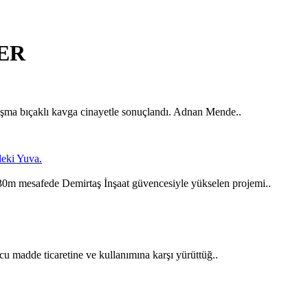
LER
tışma bıçaklı kavga cinayetle sonuçlandı. Adnan Mende..
m mesafede Demirtaş İnşaat güvencesiyle yükselen projemi..
u madde ticaretine ve kullanımına karşı yürüttüğ..