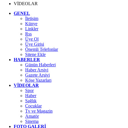
VİDEOLAR
GENEL
İletişim
Künye
Linkler
Rss
Üye Ol
Üye Girişi
Önemli Telefonlar
Sitene Ekle
HABERLER
Günün Haberleri
Haber Arşivi
Gazete Arşivi
Köşe Yazarları
VİDEOLAR
Spor
Haber
Sağlık
Çocuklar
Tv ve Magazin
Amatör
Sinema
FOTO GALERİ