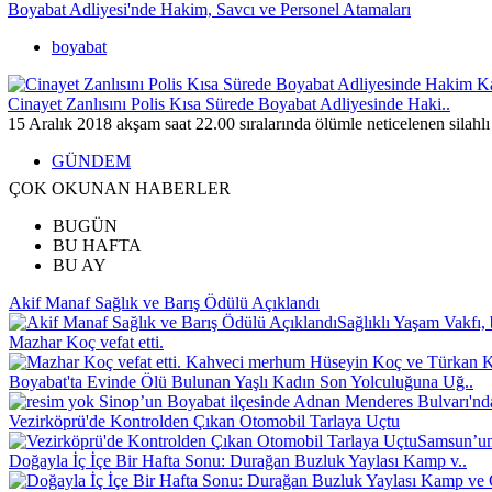
Boyabat Adliyesi'nde Hakim, Savcı ve Personel Atamaları
boyabat
Cinayet Zanlısını Polis Kısa Sürede Boyabat Adliyesinde Haki..
15 Aralık 2018 akşam saat 22.00 sıralarında ölümle neticelenen silahl
GÜNDEM
ÇOK OKUNAN HABERLER
BUGÜN
BU HAFTA
BU AY
Akif Manaf Sağlık ve Barış Ödülü Açıklandı
Sağlıklı Yaşam Vakfı, 
Mazhar Koç vefat etti.
Kahveci merhum Hüseyin Koç ve Türkan Koç
Boyabat'ta Evinde Ölü Bulunan Yaşlı Kadın Son Yolculuğuna Uğ..
Sinop’un Boyabat ilçesinde Adnan Menderes Bulvarı'nd
Vezirköprü'de Kontrolden Çıkan Otomobil Tarlaya Uçtu
Samsun’un 
Doğayla İç İçe Bir Hafta Sonu: Durağan Buzluk Yaylası Kamp v..