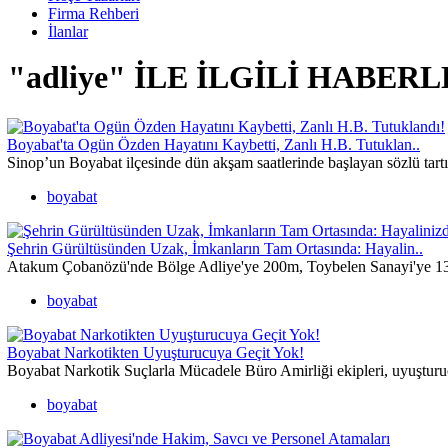
Firma Rehberi
İlanlar
"adliye" İLE İLGİLİ HABER
Boyabat'ta Ogün Özden Hayatını Kaybetti, Zanlı H.B. Tutuklan..
Sinop’un Boyabat ilçesinde dün akşam saatlerinde başlayan sözlü tar
boyabat
Şehrin Gürültüsünden Uzak, İmkanların Tam Ortasında: Hayalin..
Atakum Çobanözü'nde Bölge Adliye'ye 200m, Toybelen Sanayi'ye 130
boyabat
Boyabat Narkotikten Uyuşturucuya Geçit Yok!
Boyabat Narkotik Suçlarla Mücadele Büro Amirliği ekipleri, uyuşturuc
boyabat