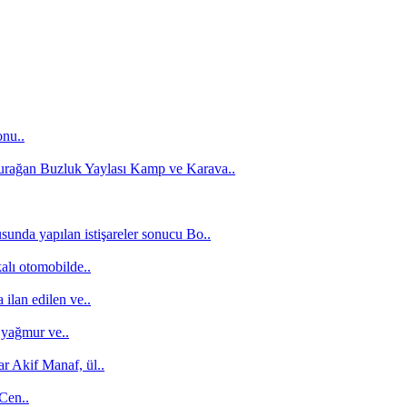
onu..
Durağan Buzluk Yaylası Kamp ve Karava..
unda yapılan istişareler sonucu Bo..
alı otomobilde..
ilan edilen ve..
 yağmur ve..
r Akif Manaf, ül..
 Cen..