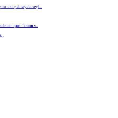
anı sıra çok sayıda seçk..
nlenen aşure ikramı v..
z..