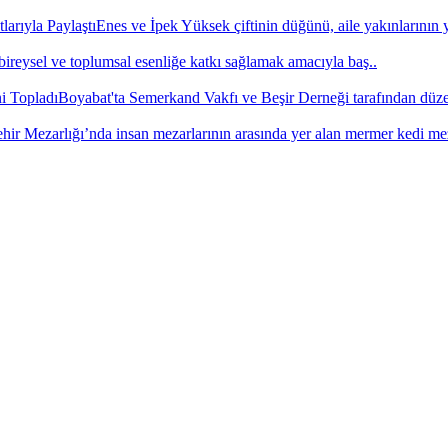
Enes ve İpek Yüksek çiftinin düğünü, aile yakınlarının y
bireysel ve toplumsal esenliğe katkı sağlamak amacıyla baş..
Boyabat'ta Semerkand Vakfı ve Beşir Derneği tarafından düze
hir Mezarlığı’nda insan mezarlarının arasında yer alan mermer kedi me