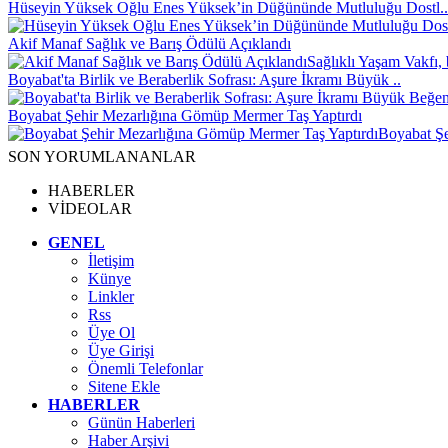
Hüseyin Yüksek Oğlu Enes Yüksek’in Düğününde Mutluluğu Dostl..
Akif Manaf Sağlık ve Barış Ödülü Açıklandı
Sağlıklı Yaşam Vakfı, 
Boyabat'ta Birlik ve Beraberlik Sofrası: Aşure İkramı Büyük ..
Boyabat Şehir Mezarlığına Gömüp Mermer Taş Yaptırdı
Boyabat Şe
SON YORUMLANANLAR
HABERLER
VİDEOLAR
GENEL
İletişim
Künye
Linkler
Rss
Üye Ol
Üye Girişi
Önemli Telefonlar
Sitene Ekle
HABERLER
Günün Haberleri
Haber Arşivi