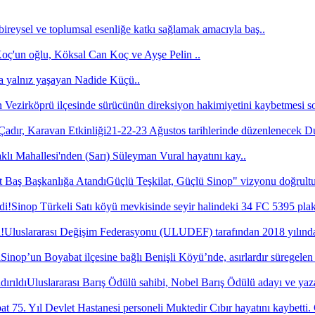
bireysel ve toplumsal esenliğe katkı sağlamak amacıyla baş..
'un oğlu, Köksal Can Koç ve Ayşe Pelin ..
a yalnız yaşayan Nadide Küçü..
Vezirköprü ilçesinde sürücünün direksiyon hakimiyetini kaybetmesi s
21-22-23 Ağustos tarihlerinde düzenlenecek 
lı Mahallesi'nden (Sarı) Süleyman Vural hayatını kay..
Güçlü Teşkilat, Güçlü Sinop" vizyonu doğrultus
Sinop Türkeli Satı köyü mevkisinde seyir halindeki 34 FC 5395 plak
Uluslararası Değişim Federasyonu (ULUDEF) tarafından 2018 yılında 
Sinop’un Boyabat ilçesine bağlı Benişli Köyü’nde, asırlardır süregelen
Uluslararası Barış Ödülü sahibi, Nobel Barış Ödülü adayı ve yaza
t 75. Yıl Devlet Hastanesi personeli Muktedir Cıbır hayatını kaybetti.