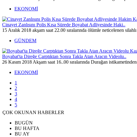
EKONOMİ
Cinayet Zanlısını Polis Kısa Sürede Boyabat Adliyesinde Haki..
15 Aralık 2018 akşam saat 22.00 sıralarında ölümle neticelenen silahl
GÜNDEM
Boyabat'ta Direğe Çarptıktan Sonra Takla Atan Aracın Videolu..
26 Kasım 2018 Akşam saat 16..00 sıralarında Durağan istikametinden 
EKONOMİ
1
2
3
4
5
ÇOK OKUNAN HABERLER
BUGÜN
BU HAFTA
BU AY