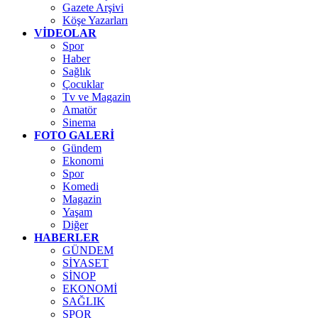
Gazete Arşivi
Köşe Yazarları
VİDEOLAR
Spor
Haber
Sağlık
Çocuklar
Tv ve Magazin
Amatör
Sinema
FOTO GALERİ
Gündem
Ekonomi
Spor
Komedi
Magazin
Yaşam
Diğer
HABERLER
GÜNDEM
SİYASET
SİNOP
EKONOMİ
SAĞLIK
SPOR