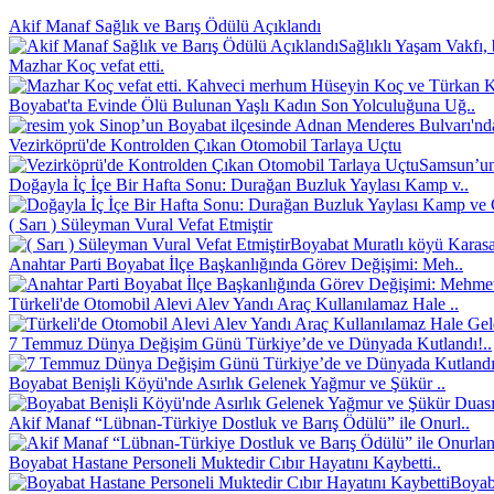
Akif Manaf Sağlık ve Barış Ödülü Açıklandı
Sağlıklı Yaşam Vakfı, 
Mazhar Koç vefat etti.
Kahveci merhum Hüseyin Koç ve Türkan Koç
Boyabat'ta Evinde Ölü Bulunan Yaşlı Kadın Son Yolculuğuna Uğ..
Sinop’un Boyabat ilçesinde Adnan Menderes Bulvarı'nd
Vezirköprü'de Kontrolden Çıkan Otomobil Tarlaya Uçtu
Samsun’un 
Doğayla İç İçe Bir Hafta Sonu: Durağan Buzluk Yaylası Kamp v..
( Sarı ) Süleyman Vural Vefat Etmiştir
Boyabat Muratlı köyü Karasak
Anahtar Parti Boyabat İlçe Başkanlığında Görev Değişimi: Meh..
Türkeli'de Otomobil Alevi Alev Yandı Araç Kullanılamaz Hale ..
7 Temmuz Dünya Değişim Günü Türkiye’de ve Dünyada Kutlandı!..
Boyabat Benişli Köyü'nde Asırlık Gelenek Yağmur ve Şükür ..
Akif Manaf “Lübnan-Türkiye Dostluk ve Barış Ödülü” ile Onurl..
Boyabat Hastane Personeli Muktedir Cıbır Hayatını Kaybetti..
Boyaba