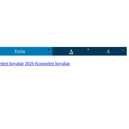
A
Paylaş
A
leri boyabat
2026 Konserleri boyabat