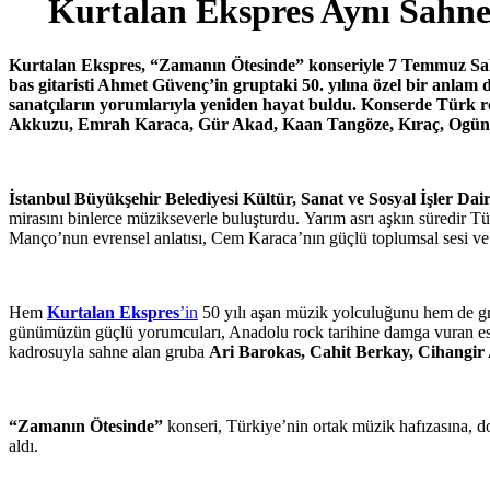
Kurtalan Ekspres Aynı Sahne
Kurtalan Ekspres, “Zamanın Ötesinde” konseriyle 7 Temmuz Salı
bas gitaristi Ahmet Güvenç’in gruptaki 50. yılına özel bir anla
sanatçıların yorumlarıyla yeniden hayat buldu. Konserde Türk r
Akkuzu, Emrah Karaca, Gür Akad, Kaan Tangöze, Kıraç, Ogün Şa
İstanbul Büyükşehir Belediyesi Kültür, Sanat ve Sosyal İşler Dai
mirasını binlerce müzikseverle buluşturdu.
Yarım asrı aşkın süredir Tü
Manço’nun evrensel anlatısı, Cem Karaca’nın güçlü toplumsal sesi ve Er
Hem
Kurtalan Ekspres
’in
50 yılı aşan müzik yolculuğunu hem de gru
günümüzün güçlü yorumcuları, Anadolu rock tarihine damga vuran eserl
kadrosuyla sahne alan gruba
Ari
Barokas, Cahit Berkay, Cihangi
“Zamanın Ötesinde”
konseri, Türkiye’nin ortak müzik hafızasına, 
aldı.