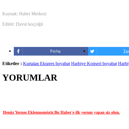
Kaynak: Haber Merkezi
Editör: Davut koçyiğit
Paylaş
Twe
Etiketler :
Kurtalan Ekspres boyabat
Harbiye Konseri boyabat
Harbi
YORUMLAR
YORUM YAP | 0 Yorum
Henüz Yorum Eklenmemiştir.Bu Haber'e ilk yorum yapan siz olun.