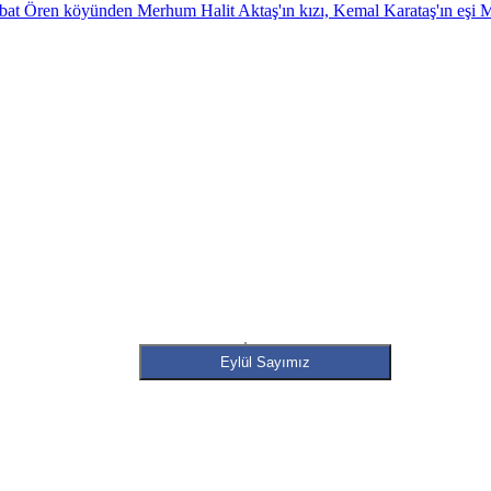
at Ören köyünden Merhum Halit Aktaş'ın kızı, Kemal Karataş'ın eşi Mü