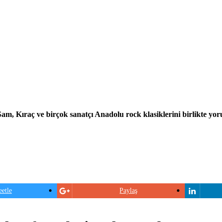
, Kıraç ve birçok sanatçı Anadolu rock klasiklerini birlikte yor
etle
Paylaş