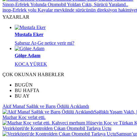
Sinop-Erfelek Yolunda Otomobil Yoldan Çıktı, Sürücü Yaraland..
inop-Erfelek yolu Kayalar mevkiinde sürücünün direksiyon hakimiyet
YAZARLAR
Mustafa Eker
Sabırsız Ar-Ge netice verir mi?
Gölge Adam
KOCA YÜREK
ÇOK OKUNAN HABERLER
BUGÜN
BU HAFTA
BU AY
Akif Manaf Sağlık ve Barış Ödülü Açıklandı
Sağlıklı Yaşam Vakfı, 
Mazhar Koç vefat etti.
Kahveci merhum Hüseyin Koç ve Türkan Koç
Vezirköprü'de Kontrolden Çıkan Otomobil Tarlaya Uçtu
Samsun’un 