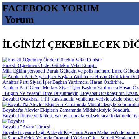
FACEBOOK YORUM
Yorum
İLGİNİZİ ÇEKEBİLECEK DİĞE
Emekli Öğretmen Ônder Gültekin Vefat Etmiştir
Milli Eğitim personeli Burak Gültekin ve polis memuru Emre Gültekin’
Anahtar Parti Siyasi İşler Başkan Yardımcısı Hasan Öztürk'te..
Anahtar Parti Genel Merkez Siyasi İşler Başkan Yardımcısı Hasan Özt
"Bugün Ne Yesem? Diye Düşünmeyin; Boyabat Ocakbaşı’nın Efsan.
Boyabat Ocakbaşı, PTT karşısındaki yenilenen yeriyle közde pişen efsa
Boyabat'ta Alevler Ekiplerin Zamanında Müdahalesiyle Söndürü..
Boyabat İtfaiye yetkilileri, yaz aylarındaki yüksek sıcaklıklar nedeniyl
Boyabat "Avara Türbesi"
Boyabat ilçesine bağlı Alibeyli Köyü'nün Avara Mahallesi'nde buluna