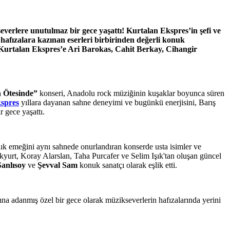
rlere unutulmaz bir gece yaşattı! Kurtalan Ekspres’in şefi ve
hafızalara kazınan eserleri birbirinden değerli konuk
 Kurtalan Ekspres’e Ari Barokas, Cahit Berkay, Cihangir
 Ötesinde”
konseri, Anadolu rock müziğinin kuşaklar boyunca süren
spres
yıllara dayanan sahne deneyimi ve bugünkü enerjisini, Barış
 gece yaşattı.
rlık emeğini aynı sahnede onurlandıran konserde usta isimler ve
yurt, Koray Alarslan, Taha Purcafer ve Selim Işık'tan oluşan güncel
anlısoy
ve
Şevval Sam
konuk sanatçı olarak eşlik etti.
a adanmış özel bir gece olarak müzikseverlerin hafızalarında yerini