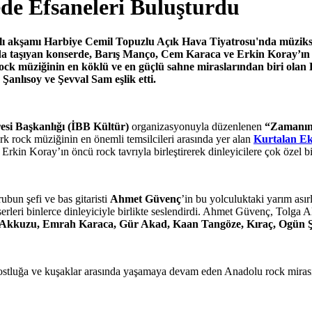
de Efsaneleri Buluşturdu
 akşamı Harbiye Cemil Topuzlu Açık Hava Tiyatrosu'nda müzikseve
m da taşıyan konserde, Barış Manço, Cem Karaca ve Erkin Koray’ın 
ock müziğinin en köklü ve en güçlü sahne miraslarından biri olan
nlısoy ve Şevval Sam eşlik etti.
resi Başkanlığı (İBB Kültür)
organizasyonuyla düzenlenen
“Zamanın
rk rock müziğinin en önemli temsilcileri arasında yer alan
Kurtalan Ek
kin Koray’ın öncü rock tavrıyla birleştirerek dinleyicilere çok özel bir
bun şefi ve bas gitaristi
Ahmet Güvenç
’in bu yolculuktaki yarım ası
eri binlerce dinleyiciyle birlikte seslendirdi. Ahmet Güvenç, Tolga Ak
r Akkuzu, Emrah Karaca, Gür Akad, Kaan Tangöze, Kıraç, Ogün Ş
dostluğa ve kuşaklar arasında yaşamaya devam eden Anadolu rock mirasın