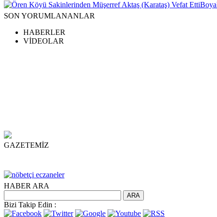
Boyab
SON YORUMLANANLAR
HABERLER
VİDEOLAR
t
cort
beylikdüzü escort
bursa escort
beylikdüzü escort
sakarya escort
beylikdüzü escort
GAZETEMİZ
HABER ARA
Bizi Takip Edin :