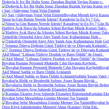
Doğayla İç İçe Bir Hafta Sonu: Durağan Buzluk Yaylası Kamp v..
( Sarı ) Süleyman Vural Vefat Etmiştir
Boyabat Muratlı köyü Karasak
Sinop’ta Gün Batımı Nerede İzlenir? Karadeniz’in En İyi 7 Gü..
Harbiye Açık Hava’da Ağustos Şöleni Bayhan Müzik Konser Takv..
Türkeli'de Otomobil Alevi Alev Yandı Araç Kullanılamaz Hale ..
7 Temmuz Dünya Değişim Günü Türkiye’de ve Dünyada Kutlandı!..
Akif Manaf “Lübnan-Türkiye Dostluk ve Barış Ödülü” ile Onurl..
Boyabat Hastane Personeli Muktedir Cıbır Hayatını Kaybetti..
Boyaba
Akif Manaf Sağlık ve Barış Ödülü Açıklandı
Sağlıklı Yaşam Vakfı, 
Boyabat'ta Birlik ve Beraberlik Sofrası: Aşure İkramı Büyük ..
Kurtalan Ekspres Aynı Sahnede Efsaneleri Buluşturdu
Kurtalan Eks
Boyabat Şehir Mezarlığına Gömüp Mermer Taş Yaptırdı
Boyabat Şe
Ören Köyü Sakinlerinden Müşerref Aktaş (Karataş) Vefat Etti..