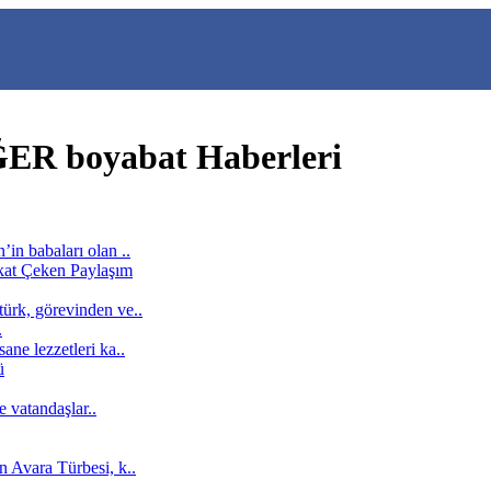
R boyabat Haberleri
in babaları olan ..
ürk, görevinden ve..
.
ne lezzetleri ka..
e vatandaşlar..
n Avara Türbesi, k..