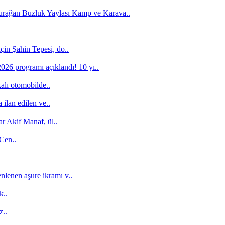
Durağan Buzluk Yaylası Kamp ve Karava..
için Şahin Tepesi, do..
26 programı açıklandı! 10 yı..
alı otomobilde..
ilan edilen ve..
r Akif Manaf, ül..
 Cen..
nlenen aşure ikramı v..
k..
z..