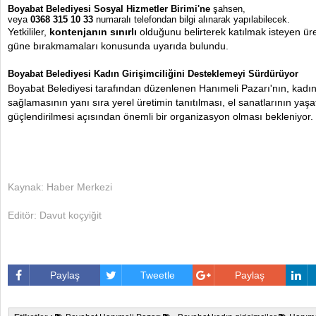
Boyabat Belediyesi Sosyal Hizmetler Birimi'
ne
şahsen,
veya
0368 315 10 33
numaralı telefondan bilgi alınarak yapılabilecek.
Yetkililer,
kontenjanın sınırlı
olduğunu belirterek katılmak isteyen üre
güne bırakmamaları konusunda uyarıda bulundu.
Boyabat Belediyesi Kadın Girişimciliğini Desteklemeyi Sürdürüyor
Boyabat Belediyesi tarafından düzenlenen Hanımeli Pazarı'nın, kadınl
sağlamasının yanı sıra yerel üretimin tanıtılması, el sanatlarının yaşat
güçlendirilmesi açısından önemli bir organizasyon olması bekleniyor.
istanbul escort
e
Kaynak: Haber Merkezi
Editör: Davut koçyiğit
Paylaş
Tweetle
Paylaş