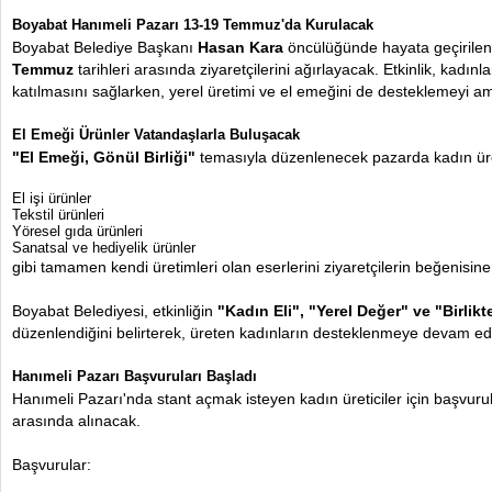
Boyabat Hanımeli Pazarı 13-19 Temmuz'da Kurulacak
Boyabat Belediye Başkanı
Hasan Kara
öncülüğünde hayata geçirile
Temmuz
tarihleri arasında ziyaretçilerini ağırlayacak. Etkinlik, kadı
katılmasını sağlarken, yerel üretimi ve el emeğini de desteklemeyi am
El Emeği Ürünler Vatandaşlarla Buluşacak
"El Emeği, Gönül Birliği"
temasıyla düzenlenecek pazarda kadın üret
El işi ürünler
Tekstil ürünleri
Yöresel gıda ürünleri
Sanatsal ve hediyelik ürünler
gibi tamamen kendi üretimleri olan eserlerini ziyaretçilerin beğenisin
Boyabat Belediyesi, etkinliğin
"Kadın Eli", "Yerel Değer" ve "Birlik
düzenlendiğini belirterek, üreten kadınların desteklenmeye devam edec
Hanımeli Pazarı Başvuruları Başladı
Hanımeli Pazarı'nda stant açmak isteyen kadın üreticiler için başvuru
arasında alınacak.
Başvurular: