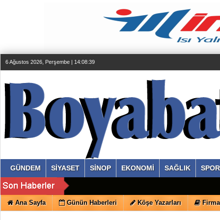
6 Ağustos 2026, Perşembe | 14:08:39
GÜNDEM
SİYASET
SİNOP
EKONOMİ
SAĞLIK
SPOR
Ana Sayfa
Günün Haberleri
Köşe Yazarları
Firma