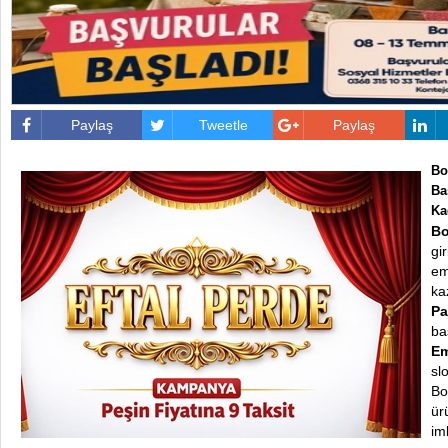
Paylaş
Tweetle
Paylaş
Bo
Ba
Ka
Bo
gi
em
ka
Pa
ba
Em
sl
Bo
ür
im