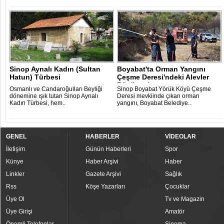
Sinop Aynalı Kadın (Sultan
Boyabat'ta Orman Yangını
Hatun) Türbesi
Çeşme Deresi'ndeki Alevler
Büyümede..
Osmanlı ve Candaroğulları Beyliği
Sinop Boyabat Yörük Köyü Çeşme
dönemine ışık tutan Sinop Aynalı
Deresi mevkiinde çıkan orman
Kadın Türbesi, hem..
yangını, Boyabat Belediye..
GENEL
HABERLER
VİDEOLAR
İletişim
Günün Haberleri
Spor
Künye
Haber Arşivi
Haber
Linkler
Gazete Arşivi
Sağlık
Rss
Köşe Yazarları
Çocuklar
Üye Ol
Tv ve Magazin
Üye Girişi
Amatör