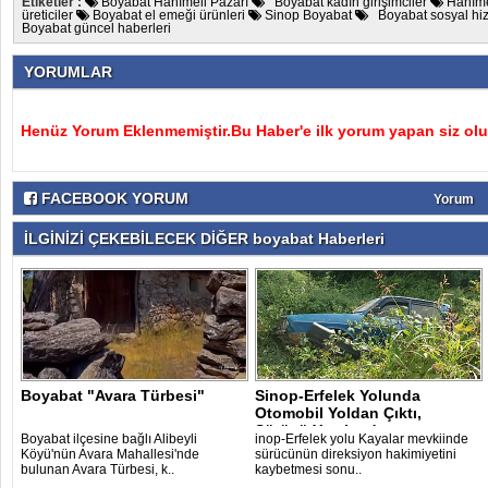
Etiketler :
Boyabat Hanımeli Pazarı
Boyabat kadın girişimciler
Hanıme
üreticiler
Boyabat el emeği ürünleri
Sinop Boyabat
Boyabat sosyal hiz
Boyabat güncel haberleri
YORUMLAR
Henüz Yorum Eklenmemiştir.Bu Haber'e ilk yorum yapan siz olu
FACEBOOK YORUM
Yorum
İLGİNİZİ ÇEKEBİLECEK DİĞER boyabat Haberleri
Boyabat "Avara Türbesi"
Sinop-Erfelek Yolunda
Otomobil Yoldan Çıktı,
Sürücü Yaraland..
Boyabat ilçesine bağlı Alibeyli
inop-Erfelek yolu Kayalar mevkiinde
Köyü'nün Avara Mahallesi'nde
sürücünün direksiyon hakimiyetini
bulunan Avara Türbesi, k..
kaybetmesi sonu..