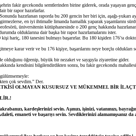
, şehrin fakir gecekondu semtlerinden birine giderek, orada yaşayan genç
air bir rapor hazırlarlar.
Sonunda hazırlanan raporda bu 200 gencin her biri için, aşağı-yukarı ayn
girmezlerse, en iyi ihtimalle limanda hamallık yaparak yaşamlarını sürd
 profesörü, üniversitenin kütüphanesinde o 200 genç hakkında hazırlanan
durumda olduklarına dair başka bir rapor hazırlamalarını ister.
0 kişi hariç, 180 tanesini bulmayı başarırlar. Bu 180 kişiden 176’sı dok
gitmeye karar verir ve bu 176 kişiye, başarılarını neye borçlu oldukları 
de olduğunu öğrenip, büyük bir nezaket ve saygıyla ziyaretine gider.
kkında kendisini bilgilendirdikten sonra, bu fakir gecekondu mahallesinde
r gülümsemeyle:
ekten çok sevdim.” Der.
N ETKİSİ OLMAYAN KUSURSUZ VE MÜKEMMEL BİR İLAÇT
İR.!
rabanızı, kardeşlerinizi sevin. Aşınızı, işinizi, vatanınızı, bayrağını
leti, emaneti ve başarıyı sevin. Sevdiklerinizi alamamışsanız da al