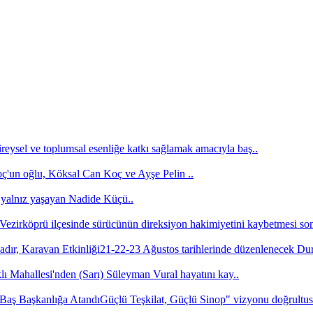
ireysel ve toplumsal esenliğe katkı sağlamak amacıyla baş..
un oğlu, Köksal Can Koç ve Ayşe Pelin ..
yalnız yaşayan Nadide Küçü..
ezirköprü ilçesinde sürücünün direksiyon hakimiyetini kaybetmesi son
21-22-23 Ağustos tarihlerinde düzenlenecek D
ı Mahallesi'nden (Sarı) Süleyman Vural hayatını kay..
Güçlü Teşkilat, Güçlü Sinop" vizyonu doğrultusu