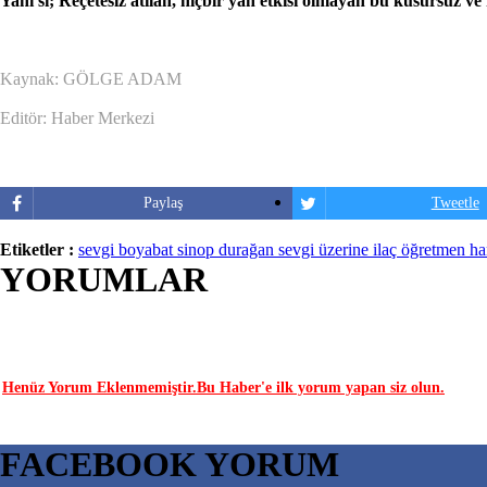
Yani si; Reçetesiz atılan, hiçbir yan etkisi olmayan bu kusursuz ve
Kaynak: GÖLGE ADAM
Editör: Haber Merkezi
Paylaş
Tweetle
Etiketler :
sevgi boyabat sinop durağan sevgi üzerine ilaç öğretmen 
YORUMLAR
YORUM YAP | 0 Yorum
Henüz Yorum Eklenmemiştir.Bu Haber'e ilk yorum yapan siz olun.
FACEBOOK YORUM