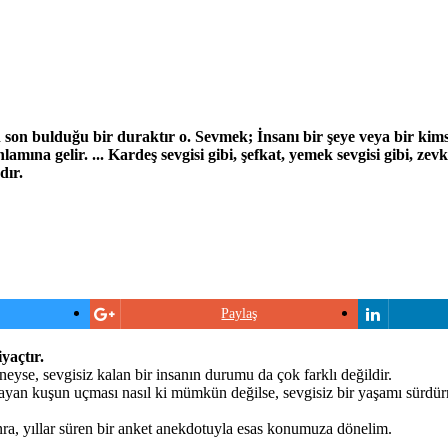
son bulduğu bir duraktır o. Sevmek; İnsanı bir şeye veya bir kims
mına gelir. ... Kardeş sevgisi gibi, şefkat, yemek sevgisi gibi, zevk
dır.
Paylaş
yaçtır.
eyse, sevgisiz kalan bir insanın durumu da çok farklı değildir.
mayan kuşun uçması nasıl ki mümkün değilse, sevgisiz bir yaşamı sürd
nra, yıllar süren bir anket anekdotuyla esas konumuza dönelim.