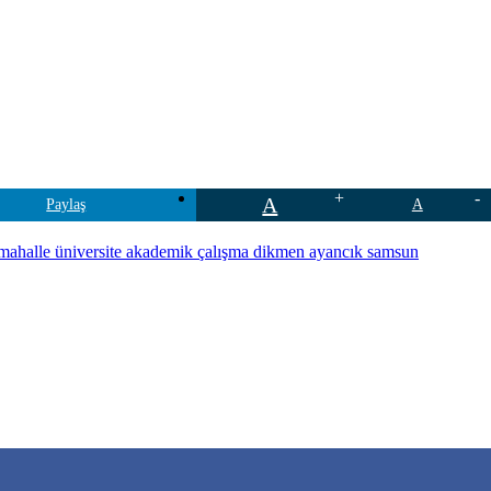
A
Paylaş
A
 mahalle üniversite akademik çalışma dikmen ayancık samsun