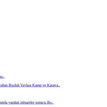
u..
urağan Buzluk Yaylası Kamp ve Karava..
nda yapılan istişareler sonucu Bo..