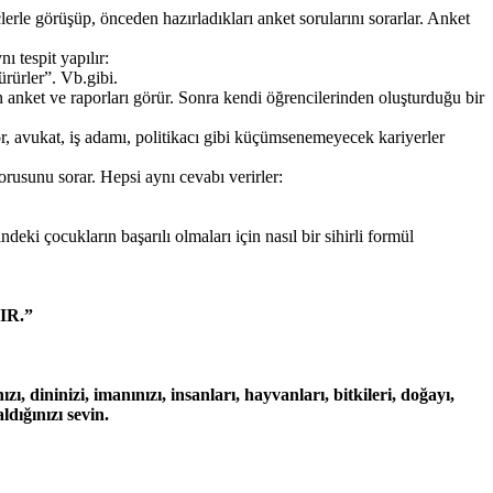
lerle görüşüp, önceden hazırladıkları anket sorularını sorarlar. Anket
ı tespit yapılır:
ürürler”. Vb.gibi.
 anket ve raporları görür. Sonra kendi öğrencilerinden oluşturduğu bir
tor, avukat, iş adamı, politikacı gibi küçümsenemeyecek kariyerler
sorusunu sorar. Hepsi aynı cevabı verirler:
ki çocukların başarılı olmaları için nasıl bir sihirli formül
IR.”
zı, dininizi, imanınızı, insanları, hayvanları, bitkileri, doğayı,
dığınızı sevin.