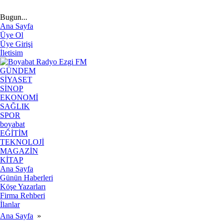
Bugun...
Ana Sayfa
Üye Ol
Üye Girişi
İletisim
GÜNDEM
SİYASET
SİNOP
EKONOMİ
SAĞLIK
SPOR
boyabat
EĞİTİM
TEKNOLOJİ
MAGAZİN
KİTAP
Ana Sayfa
Günün Haberleri
Köşe Yazarları
Firma Rehberi
İlanlar
Ana Sayfa
»