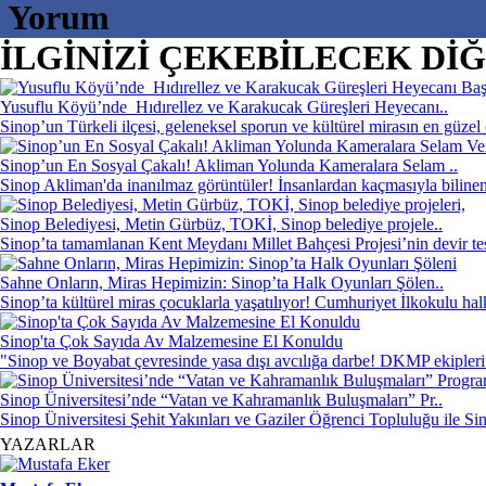
Yorum
İLGİNİZİ ÇEKEBİLECEK DİĞE
Yusuflu Köyü’nde Hıdırellez ve Karakucak Güreşleri Heyecanı..
Sinop’un Türkeli ilçesi, geleneksel sporun ve kültürel mirasın en güzel
Sinop’un En Sosyal Çakalı! Akliman Yolunda Kameralara Selam ..
Sinop Akliman'da inanılmaz görüntüler! İnsanlardan kaçmasıyla bilinen
Sinop Belediyesi, Metin Gürbüz, TOKİ, Sinop belediye projele..
Sinop’ta tamamlanan Kent Meydanı Millet Bahçesi Projesi’nin devir tesl
Sahne Onların, Miras Hepimizin: Sinop’ta Halk Oyunları Şölen..
Sinop’ta kültürel miras çocuklarla yaşatılıyor! Cumhuriyet İlkokulu halk
Sinop'ta Çok Sayıda Av Malzemesine El Konuldu
"Sinop ve Boyabat çevresinde yasa dışı avcılığa darbe! DKMP ekipleri 
Sinop Üniversitesi’nde “Vatan ve Kahramanlık Buluşmaları” Pr..
Sinop Üniversitesi Şehit Yakınları ve Gaziler Öğrenci Topluluğu ile Si
YAZARLAR