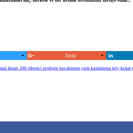
 mükemmel ilaç; herkese ve her kesime tereddütsüz tavsiye edilir.!
Paylaş
hamal liman 200 öğrenci profesör hocahanım yaşlı kastamonu köy kenar