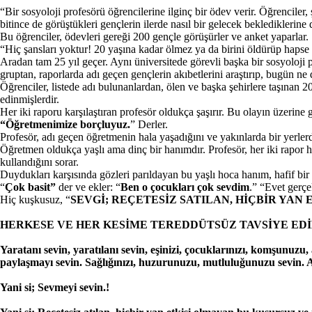
“Bir sosyoloji profesörü öğrencilerine ilginç bir ödev verir. Öğrenciler
bitince de görüştükleri gençlerin ilerde nasıl bir gelecek beklediklerine d
Bu öğrenciler, ödevleri gereği 200 gençle görüşürler ve anket yaparlar. 
“Hiç şansları yoktur! 20 yaşına kadar ölmez ya da birini öldürüp hapse 
Aradan tam 25 yıl geçer. Aynı üniversitede görevli başka bir sosyoloji
gruptan, raporlarda adı geçen gençlerin akıbetlerini araştırıp, bugün ne 
Öğrenciler, listede adı bulunanlardan, ölen ve başka şehirlere taşınan 2
edinmişlerdir.
Her iki raporu karşılaştıran profesör oldukça şaşırır. Bu olayın üzerine 
“Öğretmenimize borçluyuz.
” Derler.
Profesör, adı geçen öğretmenin hala yaşadığını ve yakınlarda bir yerler
Öğretmen oldukça yaşlı ama dinç bir hanımdır. Profesör, her iki rapor ha
kullandığını sorar.
Duydukları karşısında gözleri parıldayan bu yaşlı hoca hanım, hafif bi
“
Çok basit”
der ve ekler: “
Ben o çocukları çok sevdim
.” “Evet gerç
Hiç kuşkusuz, “
SEVGİ; REÇETESİZ SATILAN, HİÇBİR YA
HERKESE VE HER KESİME TEREDDÜTSÜZ TAVSİYE EDİL
Yaratanı sevin, yaratılanı sevin, eşinizi, çocuklarınızı, komşunuzu, ak
paylaşmayı sevin. Sağlığınızı, huzurunuzu, mutluluğunuzu sevin. Ada
Yani si; Sevmeyi sevin.!