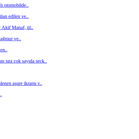
lı otomobilde..
an edilen ve..
 Akif Manaf, ül..
yağmur ve..
en..
nı sıra çok sayıda seçk..
enen aşure ikramı v..
.