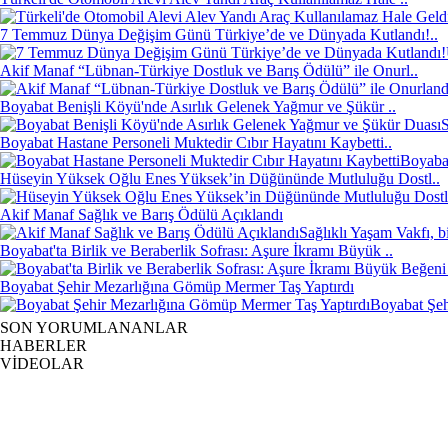
7 Temmuz Dünya Değişim Günü Türkiye’de ve Dünyada Kutlandı!..
Akif Manaf “Lübnan-Türkiye Dostluk ve Barış Ödülü” ile Onurl..
Boyabat Benişli Köyü'nde Asırlık Gelenek Yağmur ve Şükür ..
S
Boyabat Hastane Personeli Muktedir Cıbır Hayatını Kaybetti..
Boyabat
Hüseyin Yüksek Oğlu Enes Yüksek’in Düğününde Mutluluğu Dostl..
Akif Manaf Sağlık ve Barış Ödülü Açıklandı
Sağlıklı Yaşam Vakfı, b
Boyabat'ta Birlik ve Beraberlik Sofrası: Aşure İkramı Büyük ..
Boyabat Şehir Mezarlığına Gömüp Mermer Taş Yaptırdı
Boyabat Şehi
SON YORUMLANANLAR
HABERLER
VİDEOLAR