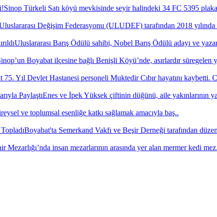
Sinop Türkeli Satı köyü mevkisinde seyir halindeki 34 FC 5395 plaka
Uluslararası Değişim Federasyonu (ULUDEF) tarafından 2018 yılında il
Uluslararası Barış Ödülü sahibi, Nobel Barış Ödülü adayı ve yazar
inop’un Boyabat ilçesine bağlı Benişli Köyü’nde, asırlardır süregelen 
 75. Yıl Devlet Hastanesi personeli Muktedir Cıbır hayatını kaybetti. C
Enes ve İpek Yüksek çiftinin düğünü, aile yakınlarının ya
ireysel ve toplumsal esenliğe katkı sağlamak amacıyla baş..
Boyabat'ta Semerkand Vakfı ve Beşir Derneği tarafından düzenl
r Mezarlığı’nda insan mezarlarının arasında yer alan mermer kedi mez.