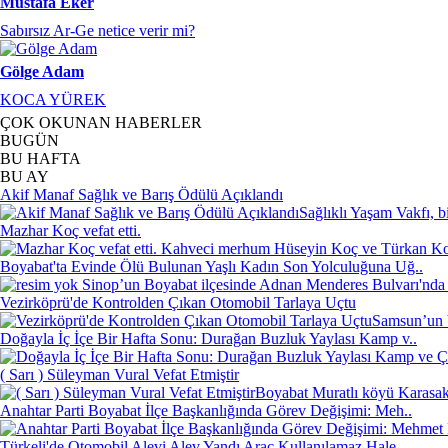
Mustafa Eker
Sabırsız Ar-Ge netice verir mi?
Gölge Adam
KOCA YÜREK
ÇOK OKUNAN HABERLER
BUGÜN
BU HAFTA
BU AY
Akif Manaf Sağlık ve Barış Ödülü Açıklandı
Sağlıklı Yaşam Vakfı, b
Mazhar Koç vefat etti.
Kahveci merhum Hüseyin Koç ve Türkan Koç'
Boyabat'ta Evinde Ölü Bulunan Yaşlı Kadın Son Yolculuğuna Uğ..
Sinop’un Boyabat ilçesinde Adnan Menderes Bulvarı'nda 
Vezirköprü'de Kontrolden Çıkan Otomobil Tarlaya Uçtu
Samsun’un V
Doğayla İç İçe Bir Hafta Sonu: Durağan Buzluk Yaylası Kamp v..
( Sarı ) Süleyman Vural Vefat Etmiştir
Boyabat Muratlı köyü Karasakl
Anahtar Parti Boyabat İlçe Başkanlığında Görev Değişimi: Meh..
Türkeli'de Otomobil Alevi Alev Yandı Araç Kullanılamaz Hale ..