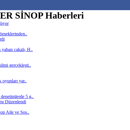
R SİNOP Haberleri
 örneklerinden..
 yaban çakalı, H..
imi gerçekleşti..
 oyunları yar..
denetimlerde 5 g..
nop Aile ve Sos..