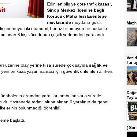
Edinilen bilgiye göre
trafik kaz
ası,
Sinop Merkez ilçesine bağlı
Korucuk Mahallesi Esentepe
mevkisinde
meydana geldi.
Mazha
elirlenemeyen iki otomobil, henüz bilinmeyen bir nedenle
 bulunan 6 kişi vücudunun çeşitli yerlerinden yaralandı.
Vezir
Tarla
rı üzerine olay yerine kısa sürede çok sayıda
sağlık ve
da yeni bir kaza yaşanmaması için güvenlik önlemleri alırken,
Doğay
 müdahalenin ardından yaralılar, ambulanslarla süratle
Yayla
ırıldı. Hastanede tedavi altına alınan 6 yaralının da genel
ikelerinin bulunmadığı öğrenildi.
eleme başlattı.
( Sar