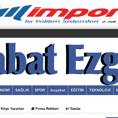
NOMİ
SAĞLIK
SPOR
boyabat
EĞİTİM
TEKNOLOJİ
Köşe Yazarları
Firma Rehberi
İlanlar