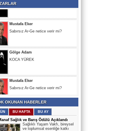
ZARLAR
Mustafa Eker
Sabırsız Ar-Ge netice verir mi?
Gölge Adam
KOCA YÜREK
Mustafa Eker
Sabırsız Ar-Ge netice verir mi?
K OKUNAN HABERLER
ÜN
BU HAFTA
BU AY
Manaf Sağlık ve Barış Ödülü Açıklandı
Sağlıklı Yaşam Vakfı, bireysel
ve toplumsal esenliğe katkı