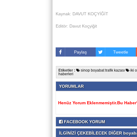
Kaynak: DAVUT KOÇYİĞİT
Editör: Davut Koçyiğit
Paylaş
Tweetle
Etiketler :
sinop boyabat trafik kazası
iki 
haberleri
YORUMLAR
Henüz Yorum Eklenmemiştir.Bu Haber'e
FACEBOOK YORUM
İLGİNİZİ ÇEKEBİLECEK DİĞER boyaba