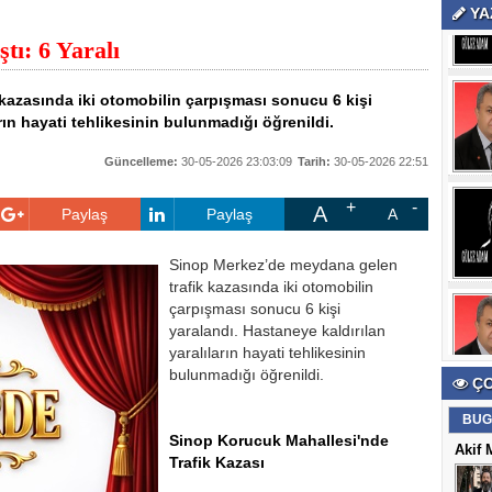
YA
tı: 6 Yaralı
kazasında iki otomobilin çarpışması sonucu 6 kişi
rın hayati tehlikesinin bulunmadığı öğrenildi.
Güncelleme:
30-05-2026 23:03:09
Tarih:
30-05-2026 22:51
A
Paylaş
Paylaş
A
Sinop Merkez’de meydana gelen
trafik kazasında iki otomobilin
çarpışması sonucu 6 kişi
yaralandı. Hastaneye kaldırılan
yaralıların hayati tehlikesinin
bulunmadığı öğrenildi.
ÇO
BUG
Sinop Korucuk Mahallesi'nde
Akif 
Trafik Kazası