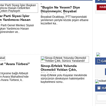
"Bugün Ne Yesem? Diye
HAB
Düşünmeyin; Boyabat
Ocakbaşı’nın Efsan..
r Parti Siyasi İşler
Boyabat Ocakbaşı, PTT karşısındaki
n Yardımcısı Hasan
yenilenen yeriyle közde pişen efsane
'te..
lezzetleri ka..
 Parti Genel Merkez Siyasi
aşkan Yardımcısı Hasan
 görevinden ve..
istanbul escort
escort istanbul
escort bayan
bursa escort
beylikdüzü escort
bursa escort
şişli escort
bursa escor
be
GA
at "Avara Türbesi"
Sinop-Erfelek Yolunda
Otomobil Yoldan Çıktı,
Sürücü Yaraland..
ilçesine bağlı Alibeyli
inop-Erfelek yolu Kayalar mevkiinde
n Avara Mahallesi'nde
sürücünün direksiyon hakimiyetini
 Avara Türbesi, k..
kaybetmesi sonu..
HA