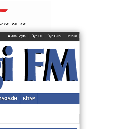
Ana Sayfa
Üye Ol
Üye Girişi
İletisim
Mustafa Eker
Sabırsız Ar-Ge netice verir mi?
MAGAZİN
KİTAP
Gölge Adam
KOCA YÜREK