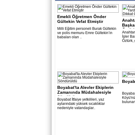
Emekli Öğretmen Ônder
Anahta
Gültekin Vefat Etmiştir
Başka
Milli Eğitim personeli Burak Gültekin
Öztürk
Anahtar
ve polis memuru Emre Gültekin’in
İşler B
babaları olan ..
Öztürk,
Boyab
Boyabat'ta Alevler Ekiplerin
Zamanında Müdahalesiyle
Boyabat 
Söndürü..
Köyü'nü
Boyabat İtfaiye yetkilileri, yaz
bulunan
aylarındaki yüksek sıcaklıklar
nedeniyle vatandaşlar..