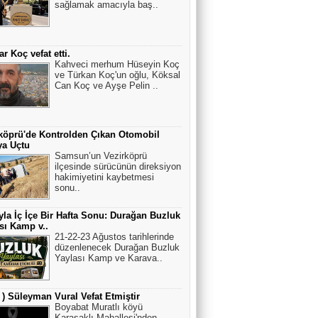
sağlamak amacıyla baş..
r Koç vefat etti.
Kahveci merhum Hüseyin Koç
ve Türkan Koç'un oğlu, Köksal
Can Koç ve Ayşe Pelin ..
köprü'de Kontrolden Çıkan Otomobil
ya Uçtu
Samsun’un Vezirköprü
ilçesinde sürücünün direksiyon
hakimiyetini kaybetmesi
sonu..
la İç İçe Bir Hafta Sonu: Durağan Buzluk
sı Kamp v..
21-22-23 Ağustos tarihlerinde
düzenlenecek Durağan Buzluk
Yaylası Kamp ve Karava..
ı ) Süleyman Vural Vefat Etmiştir
Boyabat Muratlı köyü
Karasaklı Mahallesi'nden