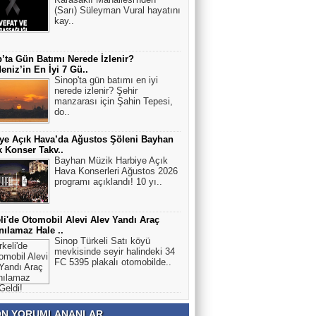
(Sarı) Süleyman Vural hayatını
kay..
’ta Gün Batımı Nerede İzlenir?
eniz’in En İyi 7 Gü..
Sinop'ta gün batımı en iyi
nerede izlenir? Şehir
manzarası için Şahin Tepesi,
do..
ye Açık Hava’da Ağustos Şöleni Bayhan
 Konser Takv..
Bayhan Müzik Harbiye Açık
Hava Konserleri Ağustos 2026
programı açıklandı! 10 yı..
li'de Otomobil Alevi Alev Yandı Araç
nılamaz Hale ..
Sinop Türkeli Satı köyü
mevkisinde seyir halindeki 34
FC 5395 plakalı otomobilde..
N YORUMLANANLAR