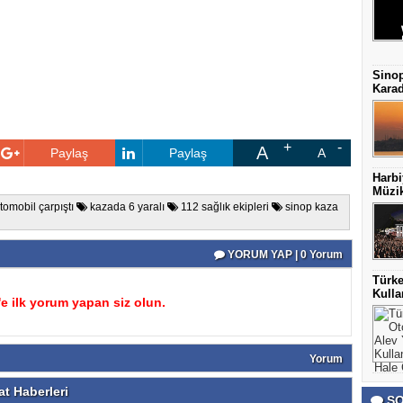
Sinop
Karad
A
Paylaş
Paylaş
A
Harbi
Müzik
otomobil çarpıştı
kazada 6 yaralı
112 sağlık ekipleri
sinop kaza
YORUM YAP | 0 Yorum
Türke
Kulla
 ilk yorum yapan siz olun.
Yorum
t Haberleri
SO