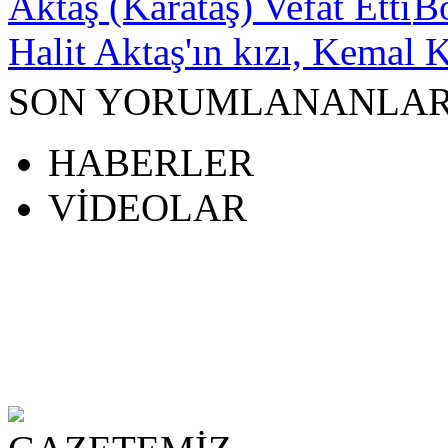
B
Halit Aktaş'ın kızı, Kemal K
SON YORUMLANANLA
HABERLER
VİDEOLAR
scort
ort
beylikdüzü escort
sakarya escort
beylikdüzü escort