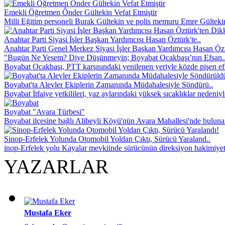
Emekli Öğretmen Ônder Gültekin Vefat Etmiştir
Milli Eğitim personeli Burak Gültekin ve polis memuru Emre Gültekin’
Anahtar Parti Siyasi İşler Başkan Yardımcısı Hasan Öztürk'te..
Anahtar Parti Genel Merkez Siyasi İşler Başkan Yardımcısı Hasan Özt
"Bugün Ne Yesem? Diye Düşünmeyin; Boyabat Ocakbaşı’nın Efsan.
Boyabat Ocakbaşı, PTT karşısındaki yenilenen yeriyle közde pişen efsa
Boyabat'ta Alevler Ekiplerin Zamanında Müdahalesiyle Söndürü..
Boyabat İtfaiye yetkilileri, yaz aylarındaki yüksek sıcaklıklar nedeniyl
Boyabat "Avara Türbesi"
Boyabat ilçesine bağlı Alibeyli Köyü'nün Avara Mahallesi'nde buluna
Sinop-Erfelek Yolunda Otomobil Yoldan Çıktı, Sürücü Yaraland..
inop-Erfelek yolu Kayalar mevkiinde sürücünün direksiyon hakimiyet
YAZARLAR
Mustafa Eker