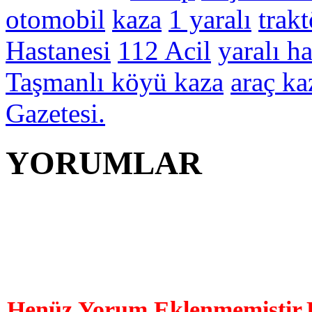
otomobil
kaza
1 yaralı
trakt
Hastanesi
112 Acil
yaralı h
Taşmanlı köyü kaza
araç ka
Gazetesi.
YORUMLAR
YORUM YAP | 0 Yor
Henüz Yorum Eklenmemiştir.B