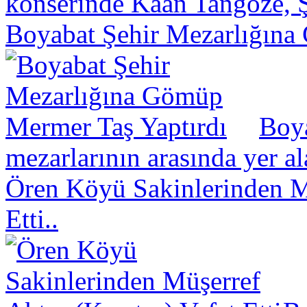
konserinde Kaan Tangöze, Ş
Boyabat Şehir Mezarlığına
Boya
mezarlarının arasında yer a
Ören Köyü Sakinlerinden Mü
Etti..