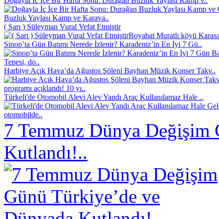
Doğayla İç İçe Bir Hafta Sonu: Durağan Buzluk Yaylası Kamp v..
Buzluk Yaylası Kamp ve Karava..
( Sarı ) Süleyman Vural Vefat Etmiştir
Boyabat Muratlı köyü Karasak
Sinop’ta Gün Batımı Nerede İzlenir? Karadeniz’in En İyi 7 Gü..
Tepesi, do..
Harbiye Açık Hava’da Ağustos Şöleni Bayhan Müzik Konser Takv..
programı açıklandı! 10 yı..
Türkeli'de Otomobil Alevi Alev Yandı Araç Kullanılamaz Hale ..
otomobilde..
7 Temmuz Dünya Değişim 
Kutlandı!..