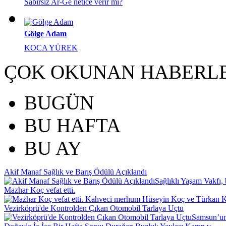
Sabırsız Ar-Ge netice verir mi?
Gölge Adam
KOCA YÜREK
ÇOK OKUNAN HABERL
BUGÜN
BU HAFTA
BU AY
Akif Manaf Sağlık ve Barış Ödülü Açıklandı
Sağlıklı Yaşam Vakfı, 
Mazhar Koç vefat etti.
Kahveci merhum Hüseyin Koç ve Türkan Koç
Vezirköprü'de Kontrolden Çıkan Otomobil Tarlaya Uçtu
Samsun’un 