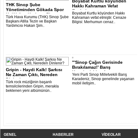
Boyabat Kurtlu köyünden
THK Sinop Şube
Hakkı Kahraman Vefat
Yönetiminden Gökada Spor
Etmiştir
Boyabat Kurtlu köyünden Hakkı
Kulübüne Kutlama Ziy..
Türk Hava Kurumu (THK) Sinop Şube
Kahraman vefat etmiştir. Cenaze
Başkanı Atilla Tezin ve Başkan
Bilgisi: Merhumun cenaz..
Yardımcısı Hakan Şim..
"'Sinop Çağın Gerisinde
Bırakılamaz!' Barış
Gripin - Haydi Kalk! Şarkısı
Karadeniz’den Aç..
Ne Zaman Çıktı, Nereden
Yeni Parti Sinop Milletvekili Barış
Karadeniz, Sinop genelinde yaşanan
Dinleni..
Türk rock müziğinin başarılı
mobil iletişim..
temsilcilerinden Gripin, merakla
beklenen yeni albümünün..
GENEL
HABERLER
VİDEOLAR