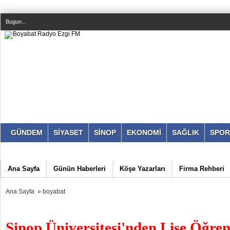
Bugun...
GÜNDEM
SİYASET
SİNOP
EKONOMİ
SAĞLIK
SPOR
Ana Sayfa
Günün Haberleri
Köşe Yazarları
Firma Rehberi
Ana Sayfa
»
boyabat
Sinop Üniversitesi'nden Lise Öğren