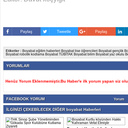
Paylaş
Tweetle
Paylaş
Etiketler :
Boyabat eğitim haberleri
Boyabat lise öğrencileri
Boyabat gençlik
Bo
Boyabat robotik kodlama
Boyabat TÜBİTAK
Boyabat bilim
Boyabat yaz okulu
B
YORUMLAR
Henüz Yorum Eklenmemiştir.Bu Haber'e ilk yorum yapan siz olu
FACEBOOK YORUM
Yorum
İLGİNİZİ ÇEKEBİLECEK DİĞER boyabat Haberleri