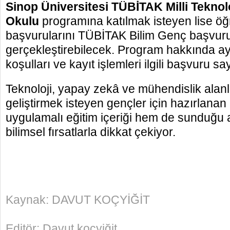
Sinop Üniversitesi TÜBİTAK Milli Teknolo
Okulu
programına katılmak isteyen lise öğr
başvurularını TÜBİTAK Bilim Genç başvuru
gerçekleştirebilecek. Program hakkında ayrı
koşulları ve kayıt işlemleri ilgili başvuru sa
Teknoloji, yapay zekâ ve mühendislik alanl
geliştirmek isteyen gençler için hazırlana
uygulamalı eğitim içeriği hem de sunduğu
bilimsel fırsatlarla dikkat çekiyor.
istanbul escort
escort istanbul
escort bayan
beylikd
Kaynak: DAVUT KOÇYİĞİT
Editör: Davut koçyiğit