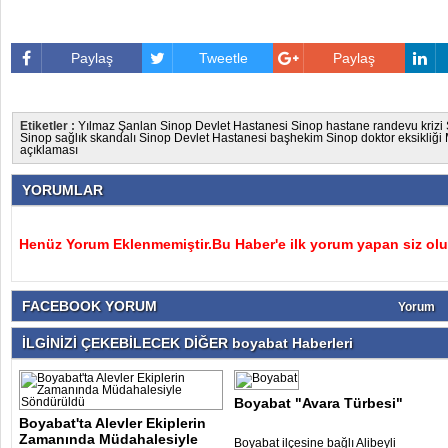
Paylaş
Tweetle
Paylaş
Etiketler :
Yılmaz Şanlan
Sinop Devlet Hastanesi
Sinop hastane randevu krizi
Sinop sağlık skandalı
Sinop Devlet Hastanesi başhekim
Sinop doktor eksikliği
açıklaması
YORUMLAR
Henüz Yorum Eklenmemiştir.Bu Haber'e ilk yorum yapan siz olu
FACEBOOK YORUM
Yorum
İLGİNİZİ ÇEKEBİLECEK DİĞER boyabat Haberleri
Boyabat "Avara Türbesi"
Boyabat'ta Alevler Ekiplerin
Zamanında Müdahalesiyle
Boyabat ilçesine bağlı Alibeyli