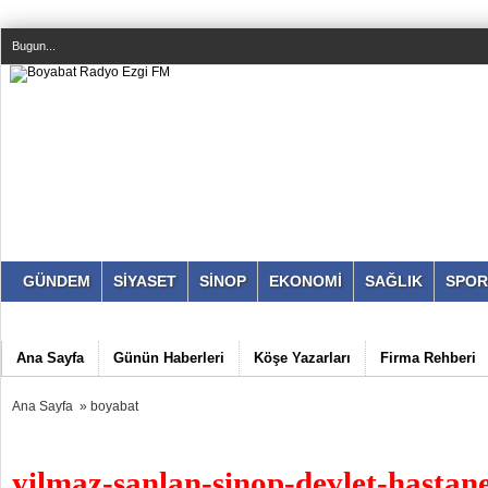
Bugun...
GÜNDEM
SİYASET
SİNOP
EKONOMİ
SAĞLIK
SPOR
Ana Sayfa
Günün Haberleri
Köşe Yazarları
Firma Rehberi
Ana Sayfa
»
boyabat
yilmaz-sanlan-sinop-devlet-hastane