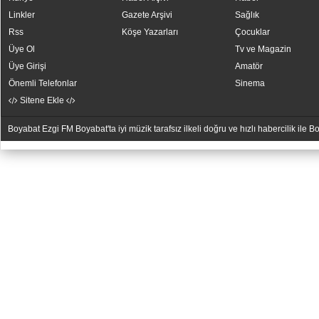
Linkler
Gazete Arşivi
Sağlık
Rss
Köşe Yazarları
Çocuklar
Üye Ol
Tv ve Magazin
Üye Girişi
Amatör
Önemli Telefonlar
Sinema
Sitene Ekle
Boyabat Ezgi FM Boyabat'ta iyi müzik tarafsız ilkeli doğru ve hızlı habercilik ile
YUKARI
YUKARI