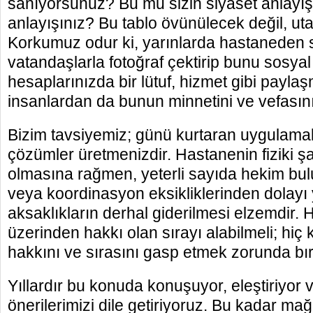
sanıyorsunuz? Bu mu sizin siyaset anlayı
anlayışınız? Bu tablo övünülecek değil, uta
Korkumuz odur ki, yarınlarda hastaneden sı
vatandaşlarla fotoğraf çektirip bunu sosy
hesaplarınızda bir lütuf, hizmet gibi payla
insanlardan da bunun minnetini ve vefasın
Bizim tavsiyemiz; günü kurtaran uygulamala
çözümler üretmenizdir. Hastanenin fiziki şa
olmasına rağmen, yeterli sayıda hekim b
veya koordinasyon eksikliklerinden dolay
aksaklıkların derhal giderilmesi elzemdir.
üzerinden hakkı olan sırayı alabilmeli; hiç
bursa escort
istanbul escort
bursa escort
escort istanbul
bursa escort
escort ba
b
hakkını ve sırasını gasp etmek zorunda bır
Yıllardır bu konuda konuşuyor, eleştiriyor
önerilerimizi dile getiriyoruz. Bu kadar ma