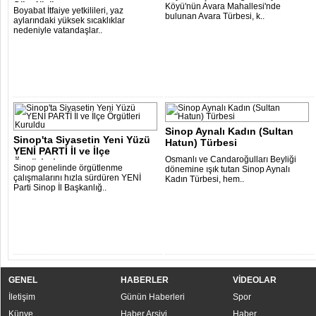
Söndürü..
Köyü'nün Avara Mahallesi'nde
Boyabat İtfaiye yetkilileri, yaz
bulunan Avara Türbesi, k..
aylarındaki yüksek sıcaklıklar
nedeniyle vatandaşlar..
Sinop Aynalı Kadın (Sultan
Sinop'ta Siyasetin Yeni Yüzü
Hatun) Türbesi
YENİ PARTİ İl ve İlçe
Osmanlı ve Candaroğulları Beyliği
Örgütleri..
Sinop genelinde örgütlenme
dönemine ışık tutan Sinop Aynalı
çalışmalarını hızla sürdüren YENİ
Kadın Türbesi, hem..
Parti Sinop İl Başkanlığ..
GENEL
HABERLER
VİDEOLAR
İletişim
Günün Haberleri
Spor
Künye
Haber Arşivi
Haber