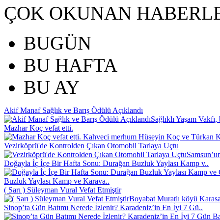
ÇOK OKUNAN HABERL
BUGÜN
BU HAFTA
BU AY
Akif Manaf Sağlık ve Barış Ödülü Açıklandı
Sağlıklı Yaşam Vakfı, 
Mazhar Koç vefat etti.
Kahveci merhum Hüseyin Koç ve Türkan Koç
Vezirköprü'de Kontrolden Çıkan Otomobil Tarlaya Uçtu
Samsun’un 
Doğayla İç İçe Bir Hafta Sonu: Durağan Buzluk Yaylası Kamp v..
Buzluk Yaylası Kamp ve Karava..
( Sarı ) Süleyman Vural Vefat Etmiştir
Boyabat Muratlı köyü Karasak
Sinop’ta Gün Batımı Nerede İzlenir? Karadeniz’in En İyi 7 Gü..