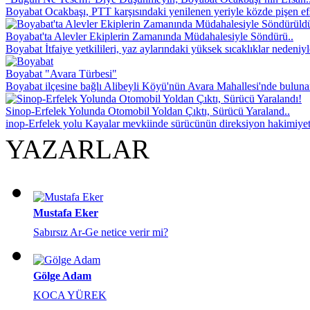
Boyabat Ocakbaşı, PTT karşısındaki yenilenen yeriyle közde pişen efsa
Boyabat'ta Alevler Ekiplerin Zamanında Müdahalesiyle Söndürü..
Boyabat İtfaiye yetkilileri, yaz aylarındaki yüksek sıcaklıklar nedeniyl
Boyabat "Avara Türbesi"
Boyabat ilçesine bağlı Alibeyli Köyü'nün Avara Mahallesi'nde buluna
Sinop-Erfelek Yolunda Otomobil Yoldan Çıktı, Sürücü Yaraland..
inop-Erfelek yolu Kayalar mevkiinde sürücünün direksiyon hakimiyet
YAZARLAR
Mustafa Eker
Sabırsız Ar-Ge netice verir mi?
Gölge Adam
KOCA YÜREK