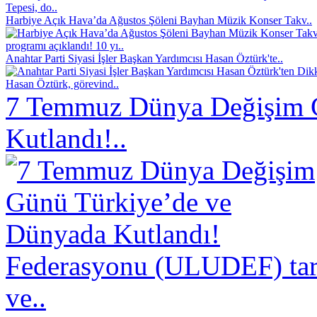
Tepesi, do..
Harbiye Açık Hava’da Ağustos Şöleni Bayhan Müzik Konser Takv..
programı açıklandı! 10 yı..
Anahtar Parti Siyasi İşler Başkan Yardımcısı Hasan Öztürk'te..
Hasan Öztürk, görevind..
7 Temmuz Dünya Değişim 
Kutlandı!..
Federasyonu (ULUDEF) taraf
ve..