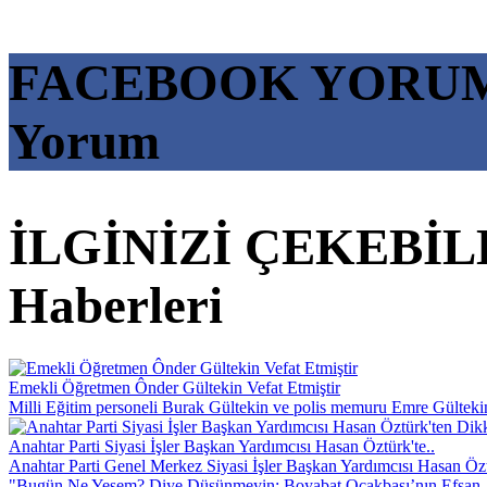
FACEBOOK YORU
Yorum
İLGİNİZİ ÇEKEBİL
Haberleri
Emekli Öğretmen Ônder Gültekin Vefat Etmiştir
Milli Eğitim personeli Burak Gültekin ve polis memuru Emre Gültekin’
Anahtar Parti Siyasi İşler Başkan Yardımcısı Hasan Öztürk'te..
Anahtar Parti Genel Merkez Siyasi İşler Başkan Yardımcısı Hasan Özt
"Bugün Ne Yesem? Diye Düşünmeyin; Boyabat Ocakbaşı’nın Efsan.