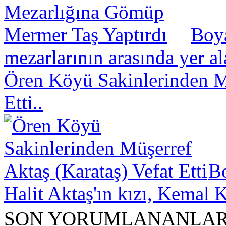
Boya
mezarlarının arasında yer a
Ören Köyü Sakinlerinden Mü
Etti..
B
Halit Aktaş'ın kızı, Kemal K
SON YORUMLANANLA