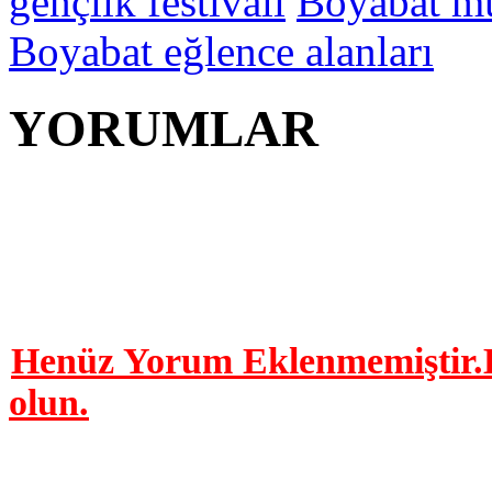
gençlik festivali
Boyabat mü
Boyabat eğlence alanları
YORUMLAR
YORUM YAP | 0 Yor
Henüz Yorum Eklenmemiştir.B
olun.