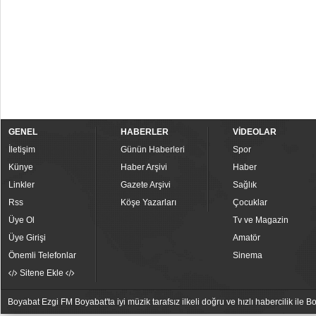
GENEL
HABERLER
VİDEOLAR
İletişim
Günün Haberleri
Spor
Künye
Haber Arşivi
Haber
Linkler
Gazete Arşivi
Sağlık
Rss
Köşe Yazarları
Çocuklar
Üye Ol
Tv ve Magazin
Üye Girişi
Amatör
Önemli Telefonlar
Sinema
Sitene Ekle
Boyabat Ezgi FM Boyabat'ta iyi müzik tarafsız ilkeli doğru ve hızlı habercilik ile