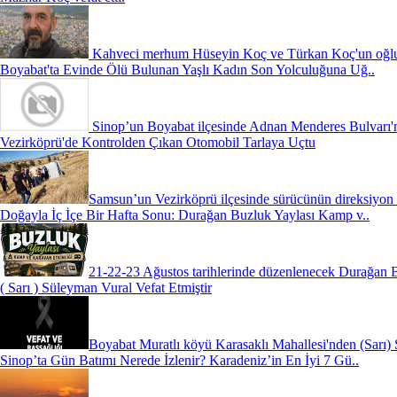
Kahveci merhum Hüseyin Koç ve Türkan Koç'un oğlu,
Boyabat'ta Evinde Ölü Bulunan Yaşlı Kadın Son Yolculuğuna Uğ..
Sinop’un Boyabat ilçesinde Adnan Menderes Bulvarı'
Vezirköprü'de Kontrolden Çıkan Otomobil Tarlaya Uçtu
Samsun’un Vezirköprü ilçesinde sürücünün direksiyon 
Doğayla İç İçe Bir Hafta Sonu: Durağan Buzluk Yaylası Kamp v..
21-22-23 Ağustos tarihlerinde düzenlenecek Durağan 
( Sarı ) Süleyman Vural Vefat Etmiştir
Boyabat Muratlı köyü Karasaklı Mahallesi'nden (Sarı) 
Sinop’ta Gün Batımı Nerede İzlenir? Karadeniz’in En İyi 7 Gü..