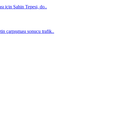
sı için Şahin Tepesi, do..
in çarpışması sonucu trafik..