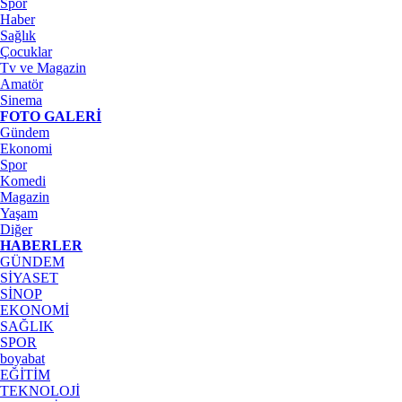
Spor
Haber
Sağlık
Çocuklar
Tv ve Magazin
Amatör
Sinema
FOTO GALERİ
Gündem
Ekonomi
Spor
Komedi
Magazin
Yaşam
Diğer
HABERLER
GÜNDEM
SİYASET
SİNOP
EKONOMİ
SAĞLIK
SPOR
boyabat
EĞİTİM
TEKNOLOJİ