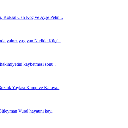
 Köksal Can Koç ve Ayşe Pelin ..
nda yalnız yaşayan Nadide Küçü..
hakimiyetini kaybetmesi sonu..
Buzluk Yaylası Kamp ve Karava..
Süleyman Vural hayatını kay..