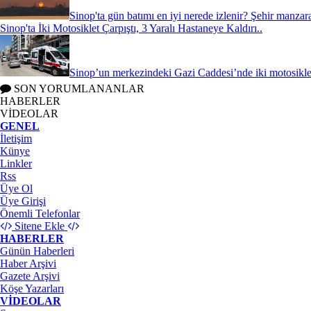
Sinop'ta gün batımı en iyi nerede izlenir? Şehir manzara
Sinop'ta İki Motosiklet Çarpıştı, 3 Yaralı Hastaneye Kaldırı..
Sinop’un merkezindeki Gazi Caddesi’nde iki motosiklet
SON YORUMLANANLAR
HABERLER
VİDEOLAR
GENEL
İletişim
Künye
Linkler
Rss
Üye Ol
Üye Girişi
Önemli Telefonlar
Sitene Ekle
HABERLER
Günün Haberleri
Haber Arşivi
Gazete Arşivi
Köşe Yazarları
VİDEOLAR