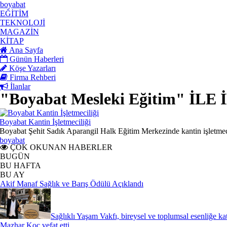
boyabat
EĞİTİM
TEKNOLOJİ
MAGAZİN
KİTAP
Ana Sayfa
Günün Haberleri
Köşe Yazarları
Firma Rehberi
İlanlar
"Boyabat Mesleki Eğitim" İL
Boyabat Kantin İşletmeciliği
Boyabat Şehit Sadık Aparangil Halk Eğitim Merkezinde kantin işletmeci
boyabat
ÇOK OKUNAN HABERLER
BUGÜN
BU HAFTA
BU AY
Akif Manaf Sağlık ve Barış Ödülü Açıklandı
Sağlıklı Yaşam Vakfı, bireysel ve toplumsal esenliğe ka
Mazhar Koç vefat etti.