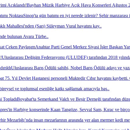
Bayhan Müzik Harbiye Açık Hava Konserleri Ağustos 20
Sinop'ta gün batımı en iyi nerede izlenir? Şehir manzarası 
lı Mahallesi'nden (Sarı) Süleyman Vural hayatını kay..
'nde bulunan Avara Türbe..
Anahtar Parti Genel Merkez Siyasi İşler Başkan Yar
Uluslararası Değişim Federasyonu (ULUDEF) tarafından 2018 yılında 
Uluslararası Barış Ödülü sahibi, Nobel Barış Ödülü adayı ve yaza
t 75. Yıl Devlet Hastanesi personeli Muktedir Cıbır hayatını kaybetti.
bireysel ve toplumsal esenliğe katkı sağlamak amacıyla baş..
Boyabat'ta Semerkand Vakfı ve Beşir Derneği tarafından düze
pres'in Harbiye konserinde Kaan Tangöze, Şevval Sam, Kıraç ve birço
hir Mezarlığı’nda insan mezarlarının arasında yer alan mermer kedi me