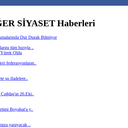
R SİYASET Haberleri
rını tüm hızıyla ..
ri federasyonların..
e şu ifadelere..
 Çağdaş'ın 26.Eki..
timi Boyabat'a y..
amıza yarayacak ..