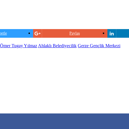
etle
Paylaş
Ömer Tugay Yılmaz
Ahlaklı Belediyecilik
Gerze Gençlik Merkezi