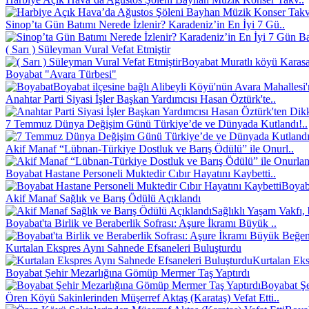
Sinop’ta Gün Batımı Nerede İzlenir? Karadeniz’in En İyi 7 Gü..
( Sarı ) Süleyman Vural Vefat Etmiştir
Boyabat Muratlı köyü Karasak
Boyabat "Avara Türbesi"
Boyabat ilçesine bağlı Alibeyli Köyü'nün Avara Mahallesi
Anahtar Parti Siyasi İşler Başkan Yardımcısı Hasan Öztürk'te..
7 Temmuz Dünya Değişim Günü Türkiye’de ve Dünyada Kutlandı!..
Akif Manaf “Lübnan-Türkiye Dostluk ve Barış Ödülü” ile Onurl..
Boyabat Hastane Personeli Muktedir Cıbır Hayatını Kaybetti..
Boyaba
Akif Manaf Sağlık ve Barış Ödülü Açıklandı
Sağlıklı Yaşam Vakfı, 
Boyabat'ta Birlik ve Beraberlik Sofrası: Aşure İkramı Büyük ..
Kurtalan Ekspres Aynı Sahnede Efsaneleri Buluşturdu
Kurtalan Eks
Boyabat Şehir Mezarlığına Gömüp Mermer Taş Yaptırdı
Boyabat Şe
Ören Köyü Sakinlerinden Müşerref Aktaş (Karataş) Vefat Etti..