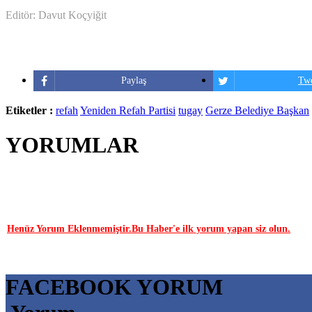
Editör: Davut Koçyiğit
Paylaş
Twe
Etiketler :
refah
Yeniden Refah Partisi
tugay
Gerze Belediye Başkan
YORUMLAR
YORUM YAP | 0 Yorum
Henüz Yorum Eklenmemiştir.Bu Haber'e ilk yorum yapan siz olun.
FACEBOOK YORUM