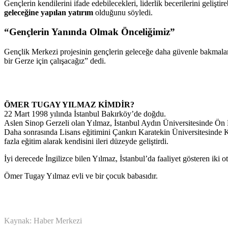
Gençlerin kendilerini ifade edebilecekleri, liderlik becerilerini gelişt
geleceğine yapılan yatırım
olduğunu söyledi.
“Gençlerin Yanında Olmak Önceliğimiz”
Gençlik Merkezi projesinin gençlerin geleceğe daha güvenle bakmaları
bir Gerze için çalışacağız” dedi.
ÖMER TUGAY YILMAZ KİMDİR?
22 Mart 1998 yılında İstanbul Bakırköy’de doğdu.
Aslen Sinop Gerzeli olan Yılmaz, İstanbul Aydın Üniversitesinde Ö
Daha sonrasında Lisans eğitimini Çankırı Karatekin Üniversitesinde
fazla eğitim alarak kendisini ileri düzeyde geliştirdi.
İyi derecede İngilizce bilen Yılmaz, İstanbul’da faaliyet gösteren iki ot
Ömer Tugay Yılmaz evli ve bir çocuk babasıdır.
Kaynak: Haber Merkezi