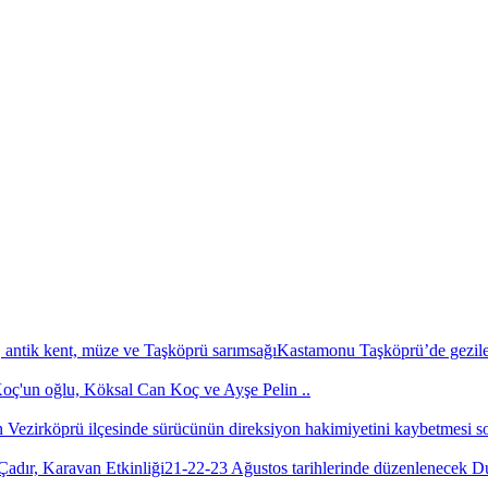
Kastamonu Taşköprü’de gezilec
'un oğlu, Köksal Can Koç ve Ayşe Pelin ..
Vezirköprü ilçesinde sürücünün direksiyon hakimiyetini kaybetmesi s
21-22-23 Ağustos tarihlerinde düzenlenecek 