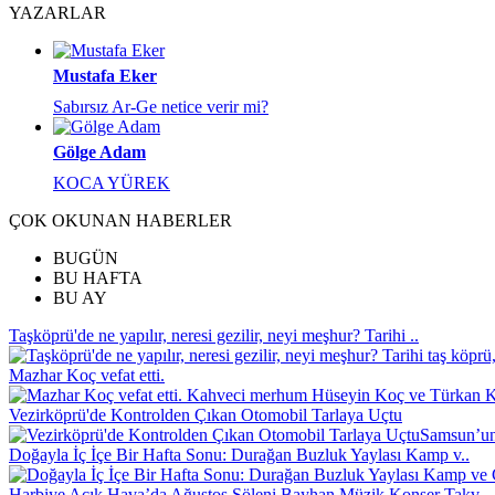
YAZARLAR
Mustafa Eker
Sabırsız Ar-Ge netice verir mi?
Gölge Adam
KOCA YÜREK
ÇOK OKUNAN HABERLER
BUGÜN
BU HAFTA
BU AY
Taşköprü'de ne yapılır, neresi gezilir, neyi meşhur? Tarihi ..
Mazhar Koç vefat etti.
Kahveci merhum Hüseyin Koç ve Türkan Koç
Vezirköprü'de Kontrolden Çıkan Otomobil Tarlaya Uçtu
Samsun’un 
Doğayla İç İçe Bir Hafta Sonu: Durağan Buzluk Yaylası Kamp v..
Harbiye Açık Hava’da Ağustos Şöleni Bayhan Müzik Konser Takv..