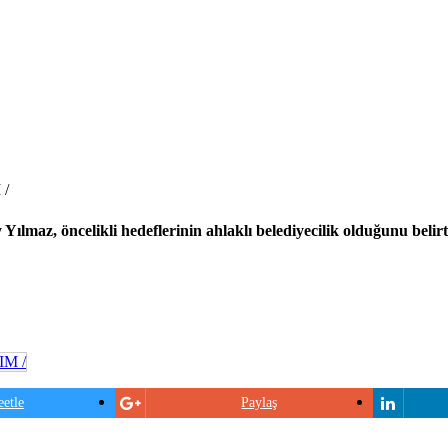
/
maz, öncelikli hedeflerinin ahlaklı belediyecilik olduğunu belirte
etle
Paylaş