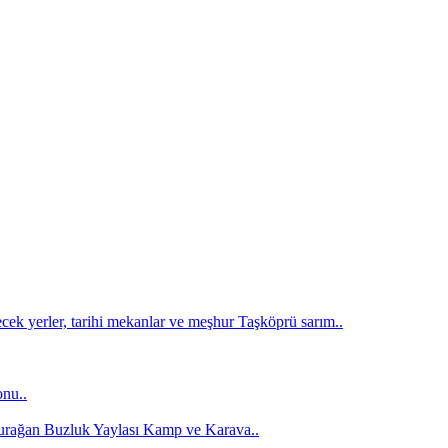
ek yerler, tarihi mekanlar ve meşhur Taşköprü sarım..
onu..
Durağan Buzluk Yaylası Kamp ve Karava..