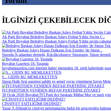
Yorum
İLGİNİZİ ÇEKEBİLECEK DİĞE
Ak Parti Boyabat Belediye Başkan Adayı Ferhat Yıldız Seçim Ç..
Ak Parti Boyabat Belediye Başkan Adayı Ferhat Yıldız seçim çalışmala
Belediye Başkan Adayı Hasan Dalkıran İçin Esenler 'de Sinop ..
Sinoplu İş adamları derneği, Küçükçekmece Sinopspor, Sinop dernekle
Boyabat Gazetesi 18. Yaşında
boyabatgazetesi.com internet haber sitesinden 18. girdi haberinde gazet
S... GİDİN BU MEMLEKETTEN
Sinop Halk Sesi gazetesi sahibi ve genel yayın yönetmeni Sayın Mete
İYİ PARTİ'DEN YENİDEN REFAH PARTİSİNE ZİYARET
30 Ocak 2020 Boyabat İYİ Parti ilçe başkanı Mithat Mor ve parti yöne
CİNSİYET EŞİTLİĞİMİ DEDİNİZ?
Yazar A.Dilipak'ın cinsiyet tartışmalarına farklı bir pencereden bakm