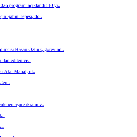
26 programı açıklandı! 10 yı..
için Şahin Tepesi, do..
dımcısı Hasan Öztürk, görevind..
ilan edilen ve..
r Akif Manaf, ül..
 Cen..
nlenen aşure ikramı v..
k..
z..