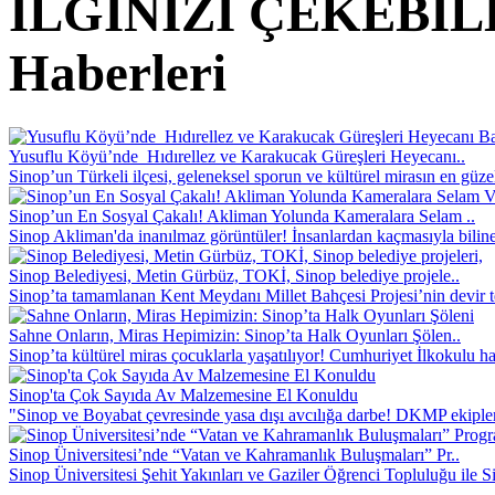
İLGİNİZİ ÇEKEBİ
Haberleri
Yusuflu Köyü’nde Hıdırellez ve Karakucak Güreşleri Heyecanı..
Sinop’un Türkeli ilçesi, geleneksel sporun ve kültürel mirasın en güze
Sinop’un En Sosyal Çakalı! Akliman Yolunda Kameralara Selam ..
Sinop Akliman'da inanılmaz görüntüler! İnsanlardan kaçmasıyla biline
Sinop Belediyesi, Metin Gürbüz, TOKİ, Sinop belediye projele..
Sinop’ta tamamlanan Kent Meydanı Millet Bahçesi Projesi’nin devir te
Sahne Onların, Miras Hepimizin: Sinop’ta Halk Oyunları Şölen..
Sinop’ta kültürel miras çocuklarla yaşatılıyor! Cumhuriyet İlkokulu ha
Sinop'ta Çok Sayıda Av Malzemesine El Konuldu
"Sinop ve Boyabat çevresinde yasa dışı avcılığa darbe! DKMP ekipler
Sinop Üniversitesi’nde “Vatan ve Kahramanlık Buluşmaları” Pr..
Sinop Üniversitesi Şehit Yakınları ve Gaziler Öğrenci Topluluğu ile S