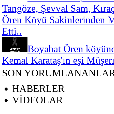
Tangöze, Şevval Sam, Kıraç
Ören Köyü Sakinlerinden Mü
Etti..
Boyabat Ören köyünd
Kemal Karataş'ın eşi Müşerr
SON YORUMLANANLA
HABERLER
VİDEOLAR