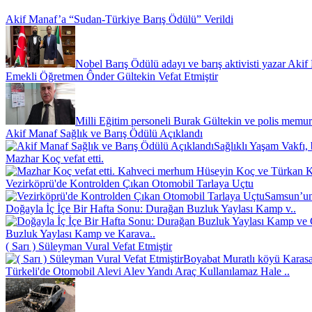
Akif Manaf’a “Sudan-Türkiye Barış Ödülü” Verildi
Nobel Barış Ödülü adayı ve barış aktivisti yazar Akif
Emekli Öğretmen Ônder Gültekin Vefat Etmiştir
Milli Eğitim personeli Burak Gültekin ve polis memur
Akif Manaf Sağlık ve Barış Ödülü Açıklandı
Sağlıklı Yaşam Vakfı, 
Mazhar Koç vefat etti.
Kahveci merhum Hüseyin Koç ve Türkan Koç
Vezirköprü'de Kontrolden Çıkan Otomobil Tarlaya Uçtu
Samsun’un 
Doğayla İç İçe Bir Hafta Sonu: Durağan Buzluk Yaylası Kamp v..
Buzluk Yaylası Kamp ve Karava..
( Sarı ) Süleyman Vural Vefat Etmiştir
Boyabat Muratlı köyü Karasak
Türkeli'de Otomobil Alevi Alev Yandı Araç Kullanılamaz Hale ..