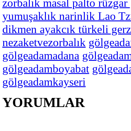
zorbalık masal palto rüzgar 
yumuşaklık narinlik Lao T
dikmen ayakcık türkeli gerz
nezaketvezorbalık
gölgeada
gölgeadamadana
gölgeada
gölgeadamboyabat
gölgead
gölgeadamkayseri
YORUMLAR
YORUM YAP | 0 Yor