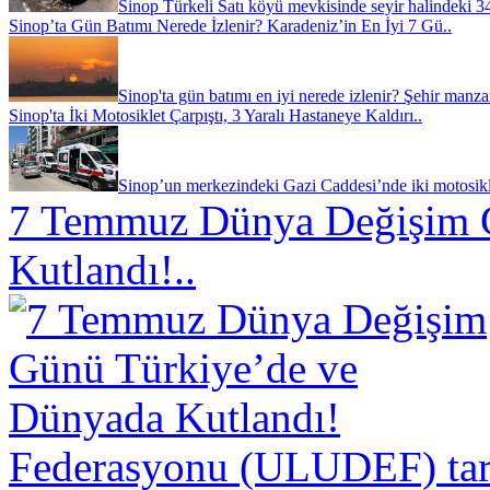
Sinop Türkeli Satı köyü mevkisinde seyir halindeki 3
Sinop’ta Gün Batımı Nerede İzlenir? Karadeniz’in En İyi 7 Gü..
Sinop'ta gün batımı en iyi nerede izlenir? Şehir manzar
Sinop'ta İki Motosiklet Çarpıştı, 3 Yaralı Hastaneye Kaldırı..
Sinop’un merkezindeki Gazi Caddesi’nde iki motosikle
7 Temmuz Dünya Değişim 
Kutlandı!..
Federasyonu (ULUDEF) taraf