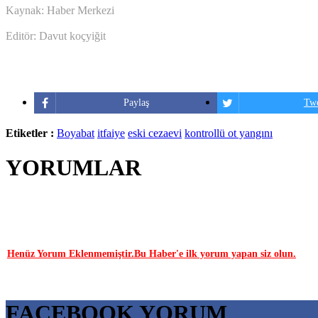
Kaynak: Haber Merkezi
Editör: Davut koçyiğit
Paylaş
Twe
Etiketler :
Boyabat
itfaiye
eski cezaevi
kontrollü ot yangını
YORUMLAR
YORUM YAP | 0 Yorum
Henüz Yorum Eklenmemiştir.Bu Haber'e ilk yorum yapan siz olun.
FACEBOOK YORUM