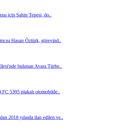
ası için Şahin Tepesi, do..
mcısı Hasan Öztürk, görevind..
llesi'nde bulunan Avara Türbe..
4 FC 5395 plakalı otomobilde..
n 2018 yılında ilan edilen ve..