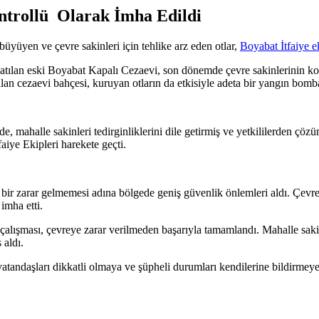
ntrollü Olarak İmha Edildi
üyüyen ve çevre sakinleri için tehlike arz eden otlar,
Boyabat İtfaiye ek
tılan eski Boyabat Kapalı Cezaevi, son dönemde çevre sakinlerinin kork
an cezaevi bahçesi, kuruyan otların da etkisiyle adeta bir yangın bom
, mahalle sakinleri tedirginliklerini dile getirmiş ve yetkililerden çö
aiye Ekipleri harekete geçti.
gi bir zarar gelmemesi adına bölgede geniş güvenlik önlemleri aldı. Çev
mha etti.
lik çalışması, çevreye zarar verilmeden başarıyla tamamlandı. Mahalle sa
 aldı.
 vatandaşları dikkatli olmaya ve şüpheli durumları kendilerine bildirmeye 