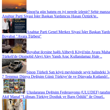
Sinop'ta gün batımı en iyi nerede izlenir? Şehir manzar
Anahtar Parti Siyasi İşler Başkan Yardımcısı Hasan Öztürk'te..
Anahtar Parti Genel Merkez Siyasi İşler Başkan Yardı
Boyabat "Avara Türbesi"
Boyabat ilçesine bağlı Alibeyli Köyü'nün Avara Maha
Türkeli'de Otomobil Alevi Alev Yandı Araç Kullanılamaz Hale ..
Sinop Türkeli Satı köyü mevkisinde seyir halindeki 3
7 Temmuz Dünya Değişim Günü Türkiye’de ve Dünyada Kutlandı!..
Uluslararası Değişim Federasyonu (ULUDEF) tarafında
Akif Manaf “Lübnan-Türkiye Dostluk ve Barış Ödülü” ile Onurl..