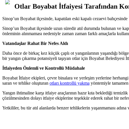
Otlar Boyabat İtfaiyesi Tarafından Ko
Sinop’un Boyabat ilçesinde, kapatılan eski kapalı cezaevi bahçesinde b
Sinop’un Boyabat ilçesinde uzun süredir atıl durumda bulunan ve kapa
önleminin alınmaması nedeniyle zaman zaman farklı amaçlarla kullanıl
Vatandaşlar Rahat Bir Nefes Aldı
Daha önce de birkaç kez küçük çaplı ot yangınlarının yaşandığı bölgede
bir yangın çıkarma potansiyeli taşıyan otlar için Boyabat Belediyesi İtf
İtfaiyeden Önlemli ve Kontrollü Müdahale
Boyabat İtfaiye ekipleri, çevre binalara ve yerleşim yerlerine herhan
saran ve tehlike oluşturan
otları kontrollü yakma
yöntemiyle tamamen i
Yangın ihtimaline karşı itfaiye araçlarının hazır kıta beklediği temiz
çözülmesinden dolayı itfaiye ekiplerine teşekkür ederek rahat bir nefes
Yetkililer, bu tür atıl alanlarda benzer tehlikelerin yaşanmaması adına