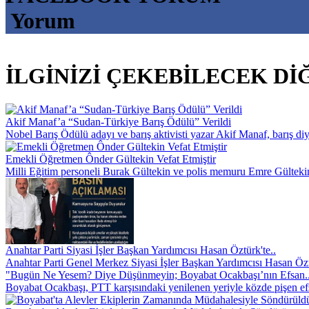
Yorum
İLGİNİZİ ÇEKEBİLECEK DİĞE
Akif Manaf’a “Sudan-Türkiye Barış Ödülü” Verildi
Nobel Barış Ödülü adayı ve barış aktivisti yazar Akif Manaf, barış di
Emekli Öğretmen Ônder Gültekin Vefat Etmiştir
Milli Eğitim personeli Burak Gültekin ve polis memuru Emre Gültekin’
Anahtar Parti Siyasi İşler Başkan Yardımcısı Hasan Öztürk'te..
Anahtar Parti Genel Merkez Siyasi İşler Başkan Yardımcısı Hasan Özt
"Bugün Ne Yesem? Diye Düşünmeyin; Boyabat Ocakbaşı’nın Efsan.
Boyabat Ocakbaşı, PTT karşısındaki yenilenen yeriyle közde pişen efsa