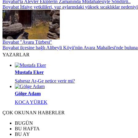
Boyabat'ta Alevler Ekiplerin Zamanında Müdahalesiyle Söndürü..
Boyabat İtfaiye yetkilileri, yaz aylarındaki yüksek sıcaklıklar nedeniyl
Boyabat "Avara Türbesi"
Boyabat ilçesine bağlı Alibeyli Köyü'nün Avara Mahallesi'nde buluna
YAZARLAR
Mustafa Eker
Sabırsız Ar-Ge netice verir mi?
Gölge Adam
KOCA YÜREK
ÇOK OKUNAN HABERLER
BUGÜN
BU HAFTA
BU AY