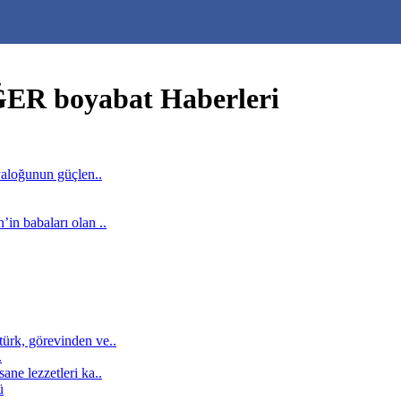
R boyabat Haberleri
yaloğunun güçlen..
in babaları olan ..
ürk, görevinden ve..
.
ne lezzetleri ka..