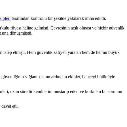
ipleri
tarafından kontrollü bir şekilde yakılarak imha edildi.
ulu rüyası haline gelmişti. Çevresinin açık olması ve hiçbir güvenlik
basına dönüşmüştü.
züm talep etmişti. Hem güvenlik zafiyeti yaratan hem de her an büyük
re güvenliğinin sağlanmasının ardından ekipler, bahçeyi bütünüyle
kinleri, uzun süredir kendilerini mustarip eden ve korkutan bu sorunun
davet etti.