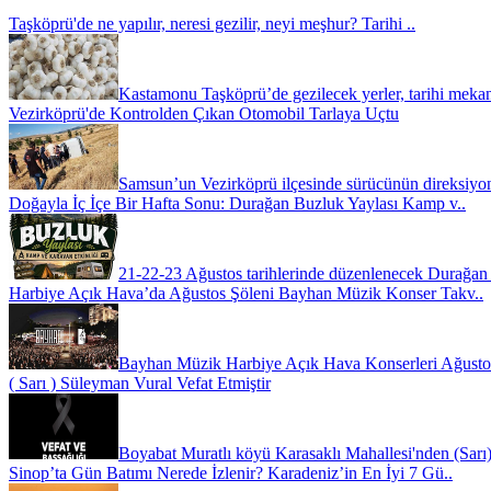
Taşköprü'de ne yapılır, neresi gezilir, neyi meşhur? Tarihi ..
Kastamonu Taşköprü’de gezilecek yerler, tarihi meka
Vezirköprü'de Kontrolden Çıkan Otomobil Tarlaya Uçtu
Samsun’un Vezirköprü ilçesinde sürücünün direksiyon
Doğayla İç İçe Bir Hafta Sonu: Durağan Buzluk Yaylası Kamp v..
21-22-23 Ağustos tarihlerinde düzenlenecek Durağan
Harbiye Açık Hava’da Ağustos Şöleni Bayhan Müzik Konser Takv..
Bayhan Müzik Harbiye Açık Hava Konserleri Ağustos 
( Sarı ) Süleyman Vural Vefat Etmiştir
Boyabat Muratlı köyü Karasaklı Mahallesi'nden (Sarı)
Sinop’ta Gün Batımı Nerede İzlenir? Karadeniz’in En İyi 7 Gü..