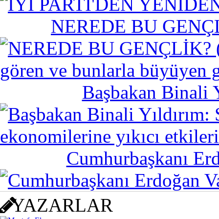
NEREDE BU GENÇLİK?
Mustafa Eker
Başbakan Binali Yı
Sabırsız Ar-Ge netice verir mi?
Cumhurbaşkanı Erdo
Gölge Adam
KOCA YÜREK
YAZARLAR