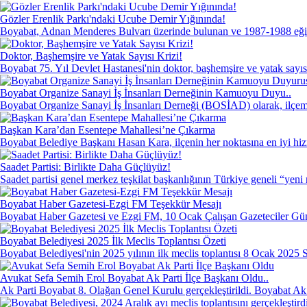
Gözler Erenlik Parkı'ndaki Ucube Demir Yığınında!
Boyabat, Adnan Menderes Bulvarı üzerinde bulunan ve 1987-1988 eğiti
Doktor, Başhemşire ve Yatak Sayısı Krizi!
Boyabat 75. Yıl Devlet Hastanesi'nin doktor, başhemşire ve yatak sayısı e
Boyabat Organize Sanayi İş İnsanları Derneğinin Kamuoyu Duyu..
Boyabat Organize Sanayi İş İnsanları Derneği (BOSİAD) olarak, ilçem
Başkan Kara’dan Esentepe Mahallesi’ne Çıkarma
Boyabat Belediye Başkanı Hasan Kara, ilçenin her noktasına en iyi hizm
Saadet Partisi: Birlikte Daha Güçlüyüz!
Saadet partisi genel merkez teşkilat başkanlığının Türkiye geneli “yeni n
Boyabat Haber Gazetesi-Ezgi FM Teşekkür Mesajı
Boyabat Haber Gazetesi ve Ezgi FM, 10 Ocak Çalışan Gazeteciler Gün
Boyabat Belediyesi 2025 İlk Meclis Toplantısı Özeti
Boyabat Belediyesi'nin 2025 yılının ilk meclis toplantısı 8 Ocak 2025 Sa
Avukat Sefa Semih Erol Boyabat Ak Parti İlçe Başkanı Oldu..
Ak Parti Boyabat 8. Olağan Genel Kurulu gerçekleştirildi. Boyabat Ak 