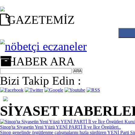
ü escort
scort
beylikdüzü escort
sakarya escort
beylikdüzü escort
GAZETEMİZ
HABER ARA
Bizi Takip Edin :
SİYASET HABERLE
Sinop'ta Siyasetin Yeni Yüzü YENİ PARTİ İl ve İlçe Örgütleri..
Sinop genelinde örgütlenme çalışmalarını hızla sürdüren YENİ Parti Si