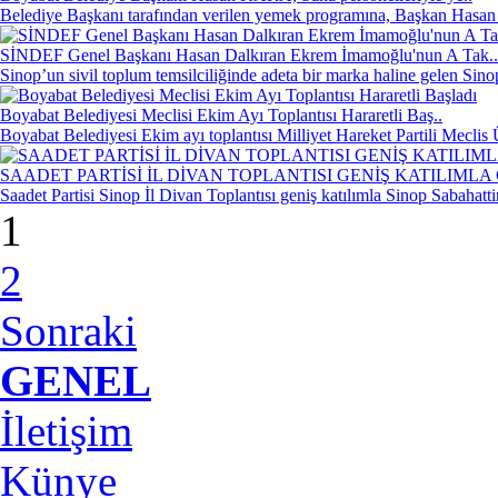
Belediye Başkanı tarafından verilen yemek programına, Başkan Hasan
SİNDEF Genel Başkanı Hasan Dalkıran Ekrem İmamoğlu'nun A Tak..
Sinop’un sivil toplum temsilciliğinde adeta bir marka haline gelen Sino
Boyabat Belediyesi Meclisi Ekim Ayı Toplantısı Hararetli Baş..
Boyabat Belediyesi Ekim ayı toplantısı Milliyet Hareket Partili Meclis
SAADET PARTİSİ İL DİVAN TOPLANTISI GENİŞ KATILIMLA
Saadet Partisi Sinop İl Divan Toplantısı geniş katılımla Sinop Sabahatti
1
2
Sonraki
GENEL
İletişim
Künye