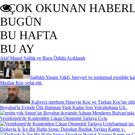
ÇOK OKUNAN HABER
BUGÜN
BU HAFTA
BU AY
Akif Manaf Sağlık ve Barış Ödülü Açıklandı
Sağlıklı Yaşam Vakfı, bireysel ve toplumsal esenliğe ka
Mazhar Koç vefat etti.
Kahveci merhum Hüseyin Koç ve Türkan Koç'un oğlu,
Boyabat'ta Evinde Ölü Bulunan Yaşlı Kadın Son Yolculuğuna Uğ..
Sinop’un Boyabat ilçesinde Adnan Menderes Bulvarı'nda 
Vezirköprü'de Kontrolden Çıkan Otomobil Tarlaya Uçtu
Samsun’un V
Doğayla İç İçe Bir Hafta Sonu: Durağan Buzluk Yaylası Kamp v..