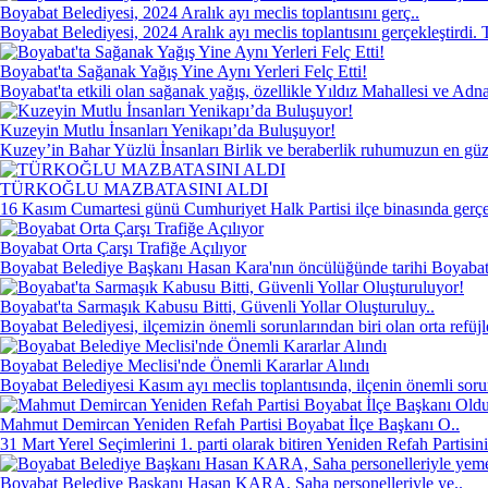
Boyabat Belediyesi, 2024 Aralık ayı meclis toplantısını gerç..
Boyabat Belediyesi, 2024 Aralık ayı meclis toplantısını gerçekleştirdi. 
Boyabat'ta Sağanak Yağış Yine Aynı Yerleri Felç Etti!
Boyabat'ta etkili olan sağanak yağış, özellikle Yıldız Mahallesi ve Ad
Kuzeyin Mutlu İnsanları Yenikapı’da Buluşuyor!
Kuzey’in Bahar Yüzlü İnsanları Birlik ve beraberlik ruhumuzun en güz
TÜRKOĞLU MAZBATASINI ALDI
16 Kasım Cumartesi günü Cumhuriyet Halk Partisi ilçe binasında gerçek
Boyabat Orta Çarşı Trafiğe Açılıyor
Boyabat Belediye Başkanı Hasan Kara'nın öncülüğünde tarihi Boyabat 
Boyabat'ta Sarmaşık Kabusu Bitti, Güvenli Yollar Oluşturuluy..
Boyabat Belediyesi, ilçemizin önemli sorunlarından biri olan orta refüjle
Boyabat Belediye Meclisi'nde Önemli Kararlar Alındı
Boyabat Belediyesi Kasım ayı meclis toplantısında, ilçenin önemli soru
Mahmut Demircan Yeniden Refah Partisi Boyabat İlçe Başkanı O..
31 Mart Yerel Seçimlerini 1. parti olarak bitiren Yeniden Refah Partisin
Boyabat Belediye Başkanı Hasan KARA, Saha personelleriyle ye..