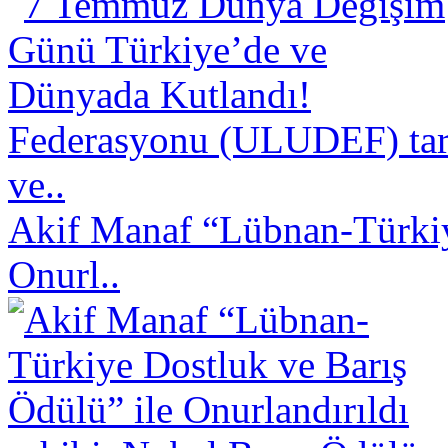
Federasyonu (ULUDEF) taraf
ve..
Akif Manaf “Lübnan-Türkiy
Onurl..