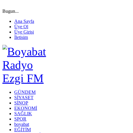
Bugun...
Ana Sayfa
Üye Ol
Üye Girişi
İletisim
GÜNDEM
SİYASET
SİNOP
EKONOMİ
SAĞLIK
SPOR
boyabat
EĞİTİM