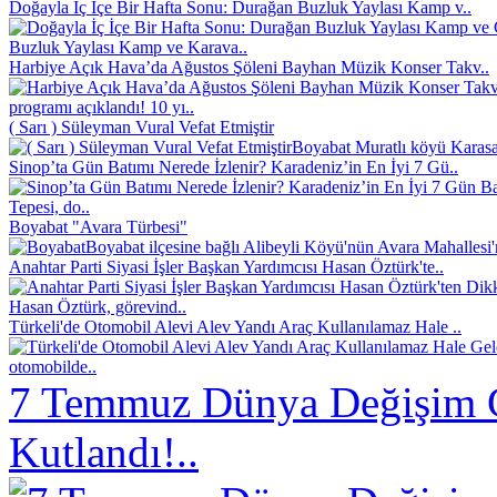
Doğayla İç İçe Bir Hafta Sonu: Durağan Buzluk Yaylası Kamp v..
Buzluk Yaylası Kamp ve Karava..
Harbiye Açık Hava’da Ağustos Şöleni Bayhan Müzik Konser Takv..
programı açıklandı! 10 yı..
( Sarı ) Süleyman Vural Vefat Etmiştir
Boyabat Muratlı köyü Karasak
Sinop’ta Gün Batımı Nerede İzlenir? Karadeniz’in En İyi 7 Gü..
Tepesi, do..
Boyabat "Avara Türbesi"
Boyabat ilçesine bağlı Alibeyli Köyü'nün Avara Mahallesi
Anahtar Parti Siyasi İşler Başkan Yardımcısı Hasan Öztürk'te..
Hasan Öztürk, görevind..
Türkeli'de Otomobil Alevi Alev Yandı Araç Kullanılamaz Hale ..
otomobilde..
7 Temmuz Dünya Değişim 
Kutlandı!..