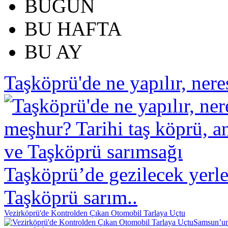
BUGÜN
BU HAFTA
BU AY
Taşköprü'de ne yapılır, neres
Taşköprü’de gezilecek yerle
Taşköprü sarım..
Vezirköprü'de Kontrolden Çıkan Otomobil Tarlaya Uçtu
Samsun’un 