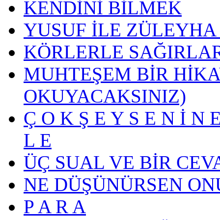
KENDİNİ BİLMEK
YUSUF İLE ZÜLEYHA
KÖRLERLE SAĞIRLA
MUHTEŞEM BİR HİKA
OKUYACAKSINIZ)
Ç O K Ş E Y S E N İ N E
L E
ÜÇ SUAL VE BİR CEV
NE DÜŞÜNÜRSEN ON
P A R A