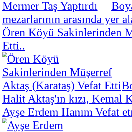
Boya
mezarlarının arasında yer a
Ören Köyü Sakinlerinden Mü
Etti..
B
Halit Aktaş'ın kızı, Kemal K
Ayşe Erdem Hanım Vefat et