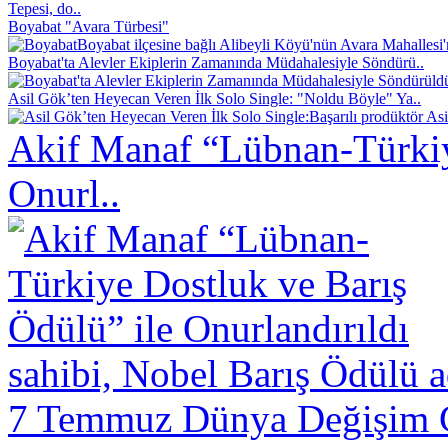
Tepesi, do..
Boyabat "Avara Türbesi"
Boyabat ilçesine bağlı Alibeyli Köyü'nün Avara Mahallesi
Boyabat'ta Alevler Ekiplerin Zamanında Müdahalesiyle Söndürü..
Asil Gök’ten Heyecan Veren İlk Solo Single: "Noldu Böyle" Ya..
Başarılı prodüktör As
Akif Manaf “Lübnan-Türkiy
Onurl..
sahibi, Nobel Barış Ödülü a
7 Temmuz Dünya Değişim 