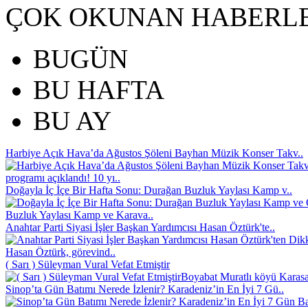
ÇOK OKUNAN HABERL
BUGÜN
BU HAFTA
BU AY
Harbiye Açık Hava’da Ağustos Şöleni Bayhan Müzik Konser Takv..
programı açıklandı! 10 yı..
Doğayla İç İçe Bir Hafta Sonu: Durağan Buzluk Yaylası Kamp v..
Buzluk Yaylası Kamp ve Karava..
Anahtar Parti Siyasi İşler Başkan Yardımcısı Hasan Öztürk'te..
Hasan Öztürk, görevind..
( Sarı ) Süleyman Vural Vefat Etmiştir
Boyabat Muratlı köyü Karasak
Sinop’ta Gün Batımı Nerede İzlenir? Karadeniz’in En İyi 7 Gü..