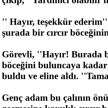
'' Hayır, teşekkür ederim'
şurada bir cırcır böceğin
Görevli, ''Hayır! Burada b
böceğini buluncaya kadar c
buldu ve eline aldı. ''Tam
Genç adam bu çalının önün