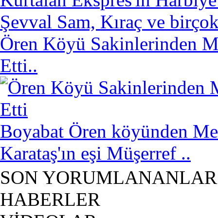
Şevval Sam, Kıraç ve birçok
Ören Köyü Sakinlerinden Mü
Etti..
Boyabat Ören köyünden Mer
Karataş'ın eşi Müşerref ..
SON YORUMLANANLAR
HABERLER