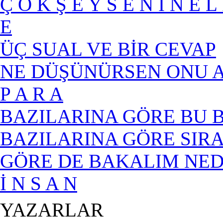
Ç O K Ş E Y S E N İ N E L 
E
ÜÇ SUAL VE BİR CEVAP
NE DÜŞÜNÜRSEN ONU A
P A R A
BAZILARINA GÖRE BU B
BAZILARINA GÖRE SIRA
GÖRE DE BAKALIM NED
İ N S A N
YAZARLAR