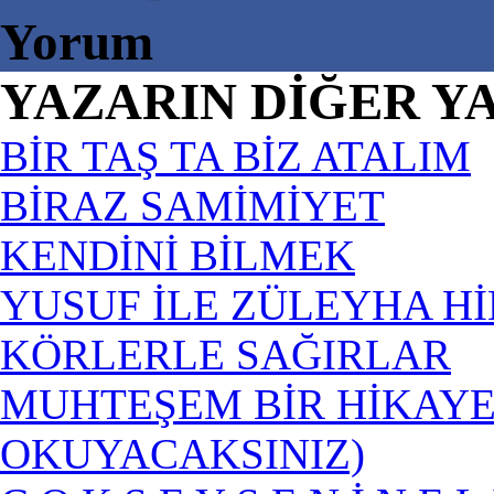
Yorum
YAZARIN DİĞER Y
BİR TAŞ TA BİZ ATALIM
BİRAZ SAMİMİYET
KENDİNİ BİLMEK
YUSUF İLE ZÜLEYHA Hİ
KÖRLERLE SAĞIRLAR
MUHTEŞEM BİR HİKAYE 
OKUYACAKSINIZ)