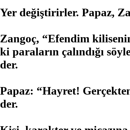
Yer değiştirirler. Papaz, 
Zangoç, “Efendim kiliseni
ki paraların çalındığı söy
der.
Papaz: “Hayret! Gerçekte
der.
Kişi, karakter ve micazına