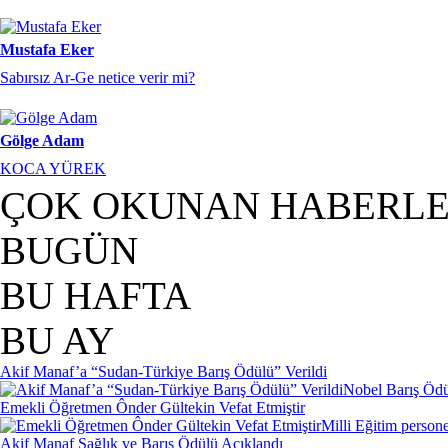
Mustafa Eker
Sabırsız Ar-Ge netice verir mi?
Gölge Adam
KOCA YÜREK
ÇOK OKUNAN HABERL
BUGÜN
BU HAFTA
BU AY
Akif Manaf’a “Sudan-Türkiye Barış Ödülü” Verildi
Nobel Barış Ödül
Emekli Öğretmen Ônder Gültekin Vefat Etmiştir
Milli Eğitim person
Akif Manaf Sağlık ve Barış Ödülü Açıklandı