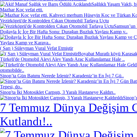
Sağlıklı Yaşam Vakfı, b
Mazhar Koç vefat etti.
Kahveci merhum Hüseyin Koç ve Türkan Koç'
Vezirköprü'de Kontrolden Çıkan Otomobil Tarlaya Uçtu
Samsun’un V
Doğayla İç İçe Bir Hafta Sonu: Durağan Buzluk Yaylası Kamp v..
Yaylası Kamp ve Karava..
( Sarı ) Süleyman Vural Vefat Etmiştir
Boyabat Muratlı köyü Karasakl
Türkeli'de Otomobil Alevi Alev Yandı Araç Kullanılamaz Hale ..
otomobilde..
Sinop’ta Gün Batımı Nerede İzlenir? Karadeniz’in En İyi 7 Gü..
Tepesi, do..
Sinop'ta İki Motosiklet Çarpıştı, 3 Yaralı Hastaneye Kaldırı..
Sinop’u
7 Temmuz Dünya Değişim G
Kutlandı!..