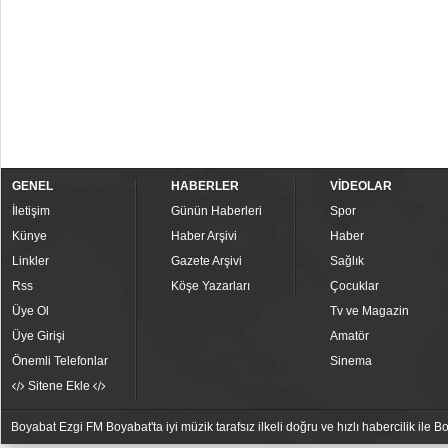
GENEL
HABERLER
VİDEOLAR
İletişim
Günün Haberleri
Spor
Künye
Haber Arşivi
Haber
Linkler
Gazete Arşivi
Sağlık
Rss
Köşe Yazarları
Çocuklar
Üye Ol
Tv ve Magazin
Üye Girişi
Amatör
Önemli Telefonlar
Sinema
Sitene Ekle
Boyabat Ezgi FM Boyabat'ta iyi müzik tarafsız ilkeli doğru ve hızlı habercilik ile