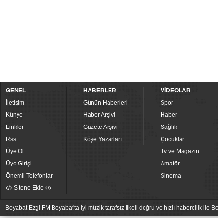
GENEL
HABERLER
VİDEOLAR
İletişim
Günün Haberleri
Spor
Künye
Haber Arşivi
Haber
Linkler
Gazete Arşivi
Sağlık
Rss
Köşe Yazarları
Çocuklar
Üye Ol
Tv ve Magazin
Üye Girişi
Amatör
Önemli Telefonlar
Sinema
Sitene Ekle
Boyabat Ezgi FM Boyabat'ta iyi müzik tarafsız ilkeli doğru ve hızlı habercilik ile