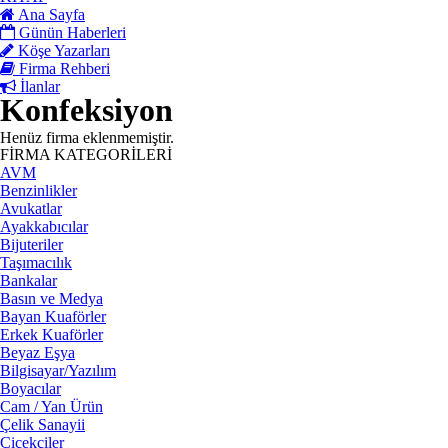
Ana Sayfa
Günün Haberleri
Köşe Yazarları
Firma Rehberi
İlanlar
Konfeksiyon
Henüz firma eklenmemiştir.
FİRMA KATEGORİLERİ
AVM
Benzinlikler
Avukatlar
Ayakkabıcılar
Bijuteriler
Taşımacılık
Bankalar
Basın ve Medya
Bayan Kuaförler
Erkek Kuaförler
Beyaz Eşya
Bilgisayar/Yazılım
Boyacılar
Cam / Yan Ürün
Çelik Sanayii
Çiçekçiler