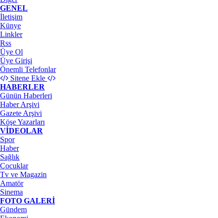
GENEL
İletişim
Künye
Linkler
Rss
Üye Ol
Üye Girişi
Önemli Telefonlar
Sitene Ekle
HABERLER
Günün Haberleri
Haber Arşivi
Gazete Arşivi
Köşe Yazarları
VİDEOLAR
Spor
Haber
Sağlık
Çocuklar
Tv ve Magazin
Amatör
Sinema
FOTO GALERİ
Gündem