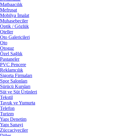
Matbaacılık
Mefruşat
Mobilya İmalat
Muhasebeciler
Optik / Gözlük
Oteller
Oto Galericileri
Oto
Otogaz
Özel Sağlık
Pastaneler
PVC Pencere
Reklamcılık
Sigorta Firmaları
Spor Salonları
Sürücü Kursları
Süt ve Süt Ürünleri
Tekstil
Tavuk ve Yumurta
Telefon
Turizm
Yapı Denetim
Yapı Sanayi
Züccaciyeciler
Diğer