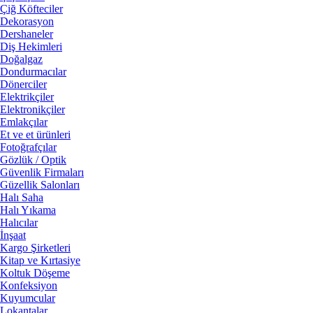
Çiğ Köfteciler
Dekorasyon
Dershaneler
Diş Hekimleri
Doğalgaz
Dondurmacılar
Dönerciler
Elektrikçiler
Elektronikçiler
Emlakçılar
Et ve et ürünleri
Fotoğrafçılar
Gözlük / Optik
Güvenlik Firmaları
Güzellik Salonları
Halı Saha
Halı Yıkama
Halıcılar
İnşaat
Kargo Şirketleri
Kitap ve Kırtasiye
Koltuk Döşeme
Konfeksiyon
Kuyumcular
Lokantalar