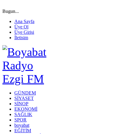
Bugun...
Ana Sayfa
Üye Ol
Üye Girişi
İletisim
GÜNDEM
SİYASET
SİNOP
EKONOMİ
SAĞLIK
SPOR
boyabat
EĞİTİM