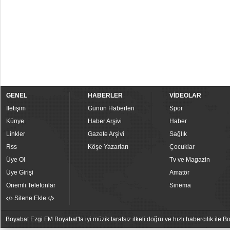
GENEL
HABERLER
VİDEOLAR
İletişim
Günün Haberleri
Spor
Künye
Haber Arşivi
Haber
Linkler
Gazete Arşivi
Sağlık
Rss
Köşe Yazarları
Çocuklar
Üye Ol
Tv ve Magazin
Üye Girişi
Amatör
Önemli Telefonlar
Sinema
Sitene Ekle
Boyabat Ezgi FM Boyabat'ta iyi müzik tarafsız ilkeli doğru ve hızlı habercilik ile