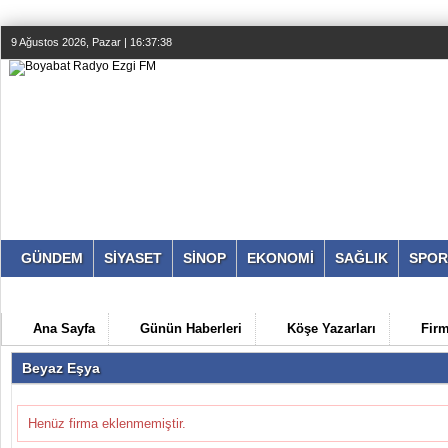
9 Ağustos 2026, Pazar | 16:37:38
GÜNDEM
SİYASET
SİNOP
EKONOMİ
SAĞLIK
SPOR
Ana Sayfa
Günün Haberleri
Köşe Yazarları
Fir
Beyaz Eşya
Henüz firma eklenmemiştir.