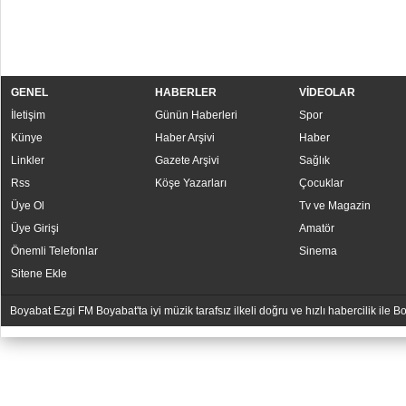
GENEL
HABERLER
VİDEOLAR
İletişim
Günün Haberleri
Spor
Künye
Haber Arşivi
Haber
Linkler
Gazete Arşivi
Sağlık
Rss
Köşe Yazarları
Çocuklar
Üye Ol
Tv ve Magazin
Üye Girişi
Amatör
Önemli Telefonlar
Sinema
Sitene Ekle
Boyabat Ezgi FM Boyabat'ta iyi müzik tarafsız ilkeli doğru ve hızlı habercilik ile
YUKARI