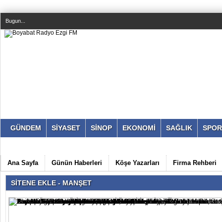
Bugun...
GÜNDEM
SİYASET
SİNOP
EKONOMİ
SAĞLIK
SPOR
Ana Sayfa
Günün Haberleri
Köşe Yazarları
Firma Rehberi
SİTENE EKLE - MANŞET