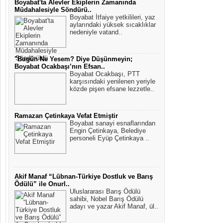
Boyabat'ta Alevler Ekiplerin Zamanında
Müdahalesiyle Söndürü..
Boyabat İtfaiye yetkilileri, yaz
aylarındaki yüksek sıcaklıklar
nedeniyle vatand..
"Bugün Ne Yesem? Diye Düşünmeyin;
Boyabat Ocakbaşı’nın Efsan..
Boyabat Ocakbaşı, PTT
karşısındaki yenilenen yeriyle
közde pişen efsane lezzetle..
Ramazan Çetinkaya Vefat Etmiştir
Boyabat sanayi esnaflarından
Engin Çetinkaya, Belediye
personeli Eyüp Çetinkaya ..
Akif Manaf “Lübnan-Türkiye Dostluk ve Barış
Ödülü” ile Onurl..
Uluslararası Barış Ödülü
sahibi, Nobel Barış Ödülü
adayı ve yazar Akif Manaf, ül..