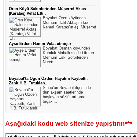
Ören Köyü Sakinlerinden Müşerref Aktaş
(Karataş) Vefat Etti..
Boyabat Ören köyünden
Merhum Halit Aktaş'ın kızı,
Kemal Karataş'ın eşi Müşerref
..
Ayşe Erdem Hanım Vefat etmiştir
Boyabat Osman köyünden
Kumluk Mahallesinde Oturan
Merhum Eski Şoförlerden
Nurett..
Boyabat'ta Ogün Özden Hayatını Kaybetti,
Zanlı H.B. Tutuklan..
Sinop’un Boyabat ilçesinde
dün akşam saatlerinde
başlayan sözlü tartışma
bıçaklı..
Aşağıdaki kodu web sitenize yapıştırın***