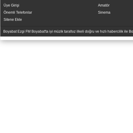
Üye Girişi
Amatör
Önemli Telefonlar
Sinema
Sitene Ekle
Boyabat Ezgi FM Boyabat'ta iyi müzik tarafsız ilkeli doğru ve hızlı habercilik ile
YUKARI