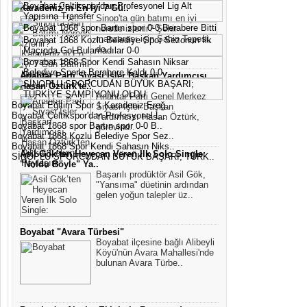
Karadeniz’in En İyi 7 Gü..
Sinop'ta gün batımı en iyi
nerede izlenir? Şehir
manzarası için Şahin Tepesi,
do..
Anahtar Parti Siyasi İşler Başkan Yardımcısı
Hasan Öztürk'te..
Anahtar Parti Genel Merkez
Boyabat Eğitim Spor 1 Karadeniz Ereğ..
Siyasi İşler Başkan
Boyabat Çeltikspor'dan Profesyonel L..
Yardımcısı Hasan Öztürk,
Boyabat 1868 spor Bartın spor 0-0 B..
görevind..
Boyabat 1868 Kozlu Belediye Spor Sez..
Boyabat 1868 Spor Kendi Sahasın Niks..
Asil Gök’ten Heyecan Veren İlk Solo Single:
SİNOPLU SPORCUDAN BÜYÜK BAŞARI; TÜRK..
"Noldu Böyle" Ya..
Başarılı prodüktör Asil Gök,
"Yansıma" düetinin ardından
gelen yoğun talepler üz..
Boyabat "Avara Türbesi"
Boyabat ilçesine bağlı Alibeyli
Köyü'nün Avara Mahallesi'nde
bulunan Avara Türbe..