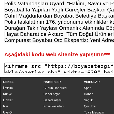
Polis Vatandaşları Uyardı “Hakim, Savcı ve Po
Boyabat’ta Yapılan Yağlı Güreşler Başkan Çak
Cahil Mağdurlardan Boyabat Belediye Başka
Polis teşkilatının 176. yıldönümü etkinlikler k
Durağan Tekir Yaylası Ormanlık Alanında Çö
Hayat Baharat ce Aktarcı Tüm Doğal Ürünlerl
Computest Boyabat Oto Ekspertiz: Yeni Adres
Aşağıdaki kodu web sitenize yapıştırın***
GENEL
HABERLER
VİDEOLAR
İletişim
Günün Haberleri
Spor
Künye
Haber Arşivi
Haber
Linkler
Gazete Arşivi
Sağlık
Rss
Köşe Yazarları
Çocuklar
Üye Ol
Tv ve Magazin