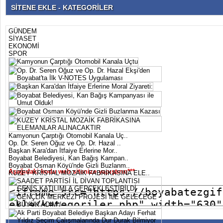
SİTENE EKLE - KATEGORİLER
GÜNDEM
SİYASET
EKONOMİ
SPOR
Kamyonun Çarptığı Otomobil Kanala Uç..
Op. Dr. Seren Oğuz ve Op. Dr. Hazal ..
Başkan Kara'dan İtfaiye Erlerine Mor..
Boyabat Belediyesi, Kan Bağış Kampan..
Boyabat Osman Köyü'nde Gizli Buzlanm..
Aşağıdaki kodu web sitenize yapıştırın***
KUZEY KRİSTAL MOZAİK FABRİKASINA ELE..